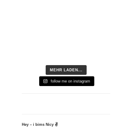
MEHR LADEN...
follow me on instagram
Hey – i bims Nicy ✌