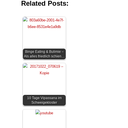
Related Posts:
Binge Eating & Bulimie –
Als alles friedlich schien…
10 Tage Vipassana im
Schweigekloster