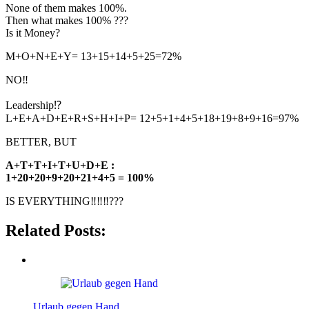
None of them makes 100%.
Then what makes 100% ???
Is it Money?
M+O+N+E+Y= 13+15+14+5+25=72%
NO‼
Leadership⁉
L+E+A+D+E+R+S+H+I+P= 12+5+1+4+5+18+19+8+9+16=97%
BETTER, BUT
A+T+T+I+T+U+D+E :
1+20+20+9+20+21+4+5 = 100%
IS EVERYTHING‼‼‼???
Related Posts:
Urlaub gegen Hand