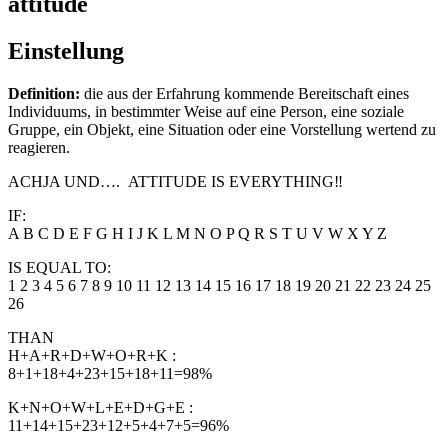
attitude
Einstellung
Definition:
die aus der Erfahrung kommende Bereitschaft eines
Individuums, in bestimmter Weise auf eine Person, eine soziale
Gruppe, ein Objekt, eine Situation oder eine Vorstellung wertend zu
reagieren.
ACHJA UND…. ATTITUDE IS EVERYTHING‼
IF:
A B C D E F G H I J K L M N O P Q R S T U V W X Y Z
IS EQUAL TO:
1 2 3 4 5 6 7 8 9 10 11 12 13 14 15 16 17 18 19 20 21 22 23 24 25
26
THAN
H+A+R+D+W+O+R+K :
8+1+18+4+23+15+18+11=98%
K+N+O+W+L+E+D+G+E :
11+14+15+23+12+5+4+7+5=96%