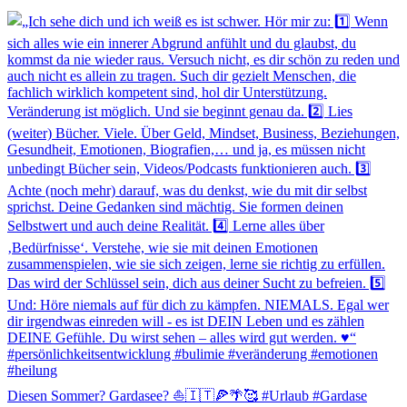
Diesen Sommer? Gardasee? ⛵️🇮🇹🍕🌴🥰 #Urlaub #Gardase