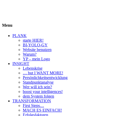
BIYOLOGY
einfach krass und krass einfach
Menu
PLANK
starte HIER!
BI-YOLO-GY
Website benutzen
Warum?
YP – mein Logo
INSIGHT
Lebenskrise
… but I WANT MORE!
Persönlichkeitsentwicklung
Standpunktanalyse
Wer will ich sein?
boost your intelligences!
dem System folgen
TRANSFORMATION
First Steps…
MACH ES EINFACH!
Erfolgsfaktoren