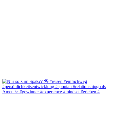
Amen ✨️ #gewinner #experience #mindset #erleben #