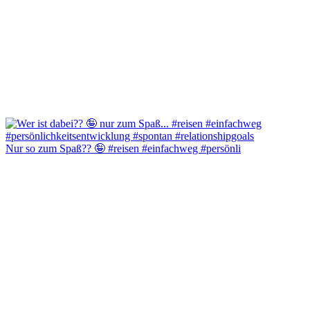
Nur so zum Spaß?? 🤪 #reisen #einfachweg #persönli