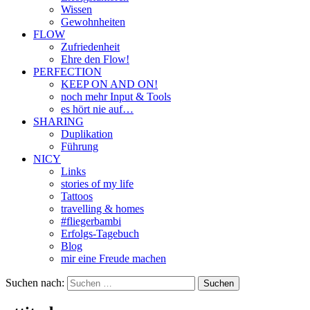
Wissen
Gewohnheiten
FLOW
Zufriedenheit
Ehre den Flow!
PERFECTION
KEEP ON AND ON!
noch mehr Input & Tools
es hört nie auf…
SHARING
Duplikation
Führung
NICY
Links
stories of my life
Tattoos
travelling & homes
#fliegerbambi
Erfolgs-Tagebuch
Blog
mir eine Freude machen
Suchen nach: