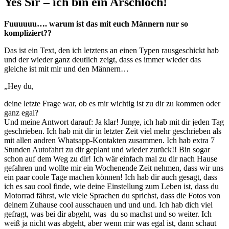
Yes Sir – ich bin ein Arschloch!
Fuuuuuu…. warum ist das mit euch Männern nur so
kompliziert??
Das ist ein Text, den ich letztens an einen Typen rausgeschickt hab
und der wieder ganz deutlich zeigt, dass es immer wieder das
gleiche ist mit mir und den Männern…
„Hey du,
deine letzte Frage war, ob es mir wichtig ist zu dir zu kommen oder
ganz egal?
Und meine Antwort darauf: Ja klar! Junge, ich hab mit dir jeden Tag
geschrieben. Ich hab mit dir in letzter Zeit viel mehr geschrieben als
mit allen andren Whatsapp-Kontakten zusammen. Ich hab extra 7
Stunden Autofahrt zu dir geplant und wieder zurück!! Bin sogar
schon auf dem Weg zu dir! Ich wär einfach mal zu dir nach Hause
gefahren und wollte mir ein Wochenende Zeit nehmen, dass wir uns
ein paar coole Tage machen können! Ich hab dir auch gesagt, dass
ich es sau cool finde, wie deine Einstellung zum Leben ist, dass du
Motorrad fährst, wie viele Sprachen du sprichst, dass die Fotos von
deinem Zuhause cool ausschauen und und und. Ich hab dich viel
gefragt, was bei dir abgeht, was du so machst und so weiter. Ich
weiß ja nicht was abgeht, aber wenn mir was egal ist, dann schaut