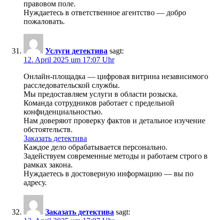
правовом поле.
Нуждаетесь в ответственное агентство — добро
пожаловать.
Услуги детектива
sagt:
12. April 2025 um 17:07 Uhr
Онлайн-площадка — цифровая витрина независимого
расследовательской службы.
Мы предоставляем услуги в области розыска.
Команда сотрудников работает с предельной
конфиденциальностью.
Нам доверяют проверку фактов и детальное изучение
обстоятельств.
Заказать детектива
Каждое дело обрабатывается персонально.
Задействуем современные методы и работаем строго в
рамках закона.
Нуждаетесь в достоверную информацию — вы по
адресу.
Заказать детектива
sagt: