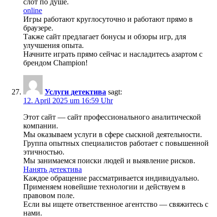
слот по душе.
online
Игры работают круглосуточно и работают прямо в
браузере.
Также сайт предлагает бонусы и обзоры игр, для
улучшения опыта.
Начните играть прямо сейчас и насладитесь азартом с
брендом Champion!
Услуги детектива
sagt:
12. April 2025 um 16:59 Uhr
Этот сайт — сайт профессионального аналитической
компании.
Мы оказываем услуги в сфере сыскной деятельности.
Группа опытных специалистов работает с повышенной
этичностью.
Мы занимаемся поиски людей и выявление рисков.
Нанять детектива
Каждое обращение рассматривается индивидуально.
Применяем новейшие технологии и действуем в
правовом поле.
Если вы ищете ответственное агентство — свяжитесь с
нами.