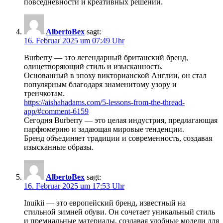
повседневности и креативных решений.
AlbertoBex
sagt:
16. Februar 2025 um 07:49 Uhr
Burberry — это легендарный британский бренд,
олицетворяющий стиль и изысканность.
Основанный в эпоху викторианской Англии, он стал
популярным благодаря знаменитому узору и
тренчкотам.
https://aishahadams.com/5-lessons-from-the-thread-
app/#comment-6159
Сегодня Burberry — это целая индустрия, предлагающая
парфюмерию и задающая мировые тенденции.
Бренд объединяет традиции и современность, создавая
изысканные образы.
AlbertoBex
sagt:
16. Februar 2025 um 17:53 Uhr
Inuikii — это европейский бренд, известный на
стильной зимней обуви. Он сочетает уникальный стиль
и премиальные материалы, создавая удобные модели для