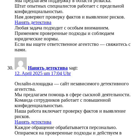
Мы предлагаем поддержку в области розыска.
Штат опытных специалистов работает с предельной
конфиденциальностью.
Нам доверяют проверку фактов и выявление рисков.
Нанять детектива
Любая задача подходит с особым вниманием.
Применяем проверенные подходы и соблюдаем
юридические нормы.
Если вы ищете ответственное агентство — свяжитесь с
нами.
Нанять детектива
sagt:
12. April 2025 um 17:04 Uhr
Онлайн-площадка — сайт независимого детективного
агентства.
Мы предлагаем помощь в сфере сыскной деятельности.
Команда сотрудников работает с повышенной
конфиденциальностью.
Наша работа включает проверку фактов и выявление
рисков.
Нанять детектива
Каждое обращение обрабатывается персонально.
Опираемся на проверенные подходы и действуем в