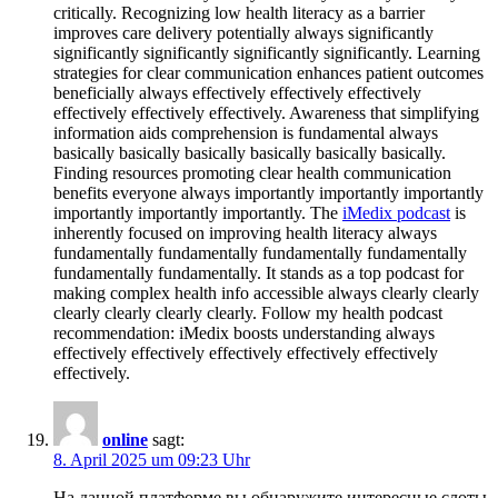
critically. Recognizing low health literacy as a barrier
improves care delivery potentially always significantly
significantly significantly significantly significantly. Learning
strategies for clear communication enhances patient outcomes
beneficially always effectively effectively effectively
effectively effectively effectively. Awareness that simplifying
information aids comprehension is fundamental always
basically basically basically basically basically basically.
Finding resources promoting clear health communication
benefits everyone always importantly importantly importantly
importantly importantly importantly. The
iMedix podcast
is
inherently focused on improving health literacy always
fundamentally fundamentally fundamentally fundamentally
fundamentally fundamentally. It stands as a top podcast for
making complex health info accessible always clearly clearly
clearly clearly clearly clearly. Follow my health podcast
recommendation: iMedix boosts understanding always
effectively effectively effectively effectively effectively
effectively.
online
sagt:
8. April 2025 um 09:23 Uhr
На данной платформе вы обнаружите интересные слоты