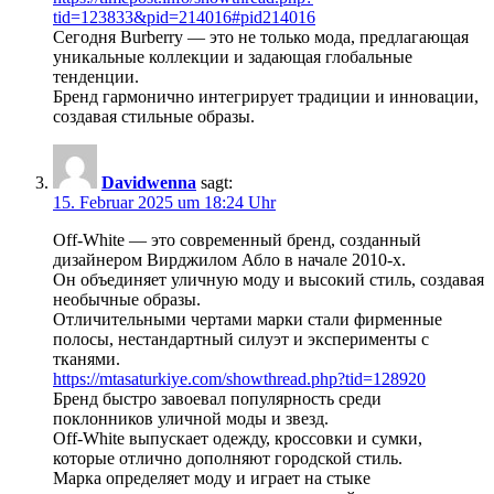
tid=123833&pid=214016#pid214016
Сегодня Burberry — это не только мода, предлагающая
уникальные коллекции и задающая глобальные
тенденции.
Бренд гармонично интегрирует традиции и инновации,
создавая стильные образы.
Davidwenna
sagt:
15. Februar 2025 um 18:24 Uhr
Off-White — это современный бренд, созданный
дизайнером Вирджилом Абло в начале 2010-х.
Он объединяет уличную моду и высокий стиль, создавая
необычные образы.
Отличительными чертами марки стали фирменные
полосы, нестандартный силуэт и эксперименты с
тканями.
https://mtasaturkiye.com/showthread.php?tid=128920
Бренд быстро завоевал популярность среди
поклонников уличной моды и звезд.
Off-White выпускает одежду, кроссовки и сумки,
которые отлично дополняют городской стиль.
Марка определяет моду и играет на стыке