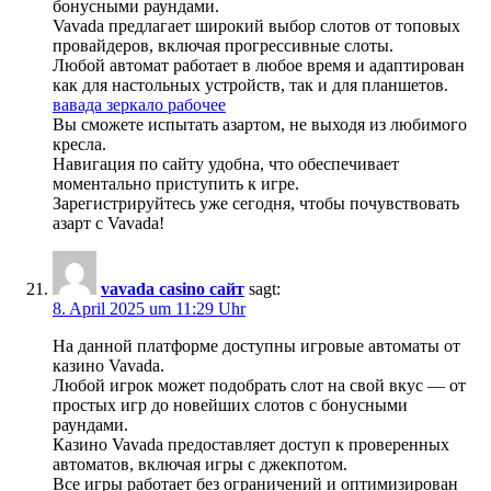
бонусными раундами.
Vavada предлагает широкий выбор слотов от топовых
провайдеров, включая прогрессивные слоты.
Любой автомат работает в любое время и адаптирован
как для настольных устройств, так и для планшетов.
вавада зеркало рабочее
Вы сможете испытать азартом, не выходя из любимого
кресла.
Навигация по сайту удобна, что обеспечивает
моментально приступить к игре.
Зарегистрируйтесь уже сегодня, чтобы почувствовать
азарт с Vavada!
vavada casino сайт
sagt:
8. April 2025 um 11:29 Uhr
На данной платформе доступны игровые автоматы от
казино Vavada.
Любой игрок может подобрать слот на свой вкус — от
простых игр до новейших слотов с бонусными
раундами.
Казино Vavada предоставляет доступ к проверенных
автоматов, включая игры с джекпотом.
Все игры работает без ограничений и оптимизирован