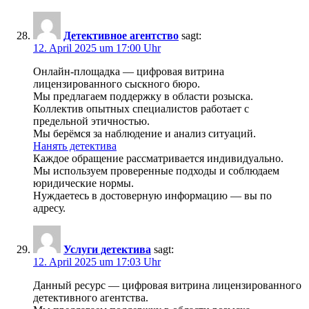
Детективное агентство
sagt:
12. April 2025 um 17:00 Uhr
Онлайн-площадка — цифровая витрина
лицензированного сыскного бюро.
Мы предлагаем поддержку в области розыска.
Коллектив опытных специалистов работает с
предельной этичностью.
Мы берёмся за наблюдение и анализ ситуаций.
Нанять детектива
Каждое обращение рассматривается индивидуально.
Мы используем проверенные подходы и соблюдаем
юридические нормы.
Нуждаетесь в достоверную информацию — вы по
адресу.
Услуги детектива
sagt:
12. April 2025 um 17:03 Uhr
Данный ресурс — цифровая витрина лицензированного
детективного агентства.