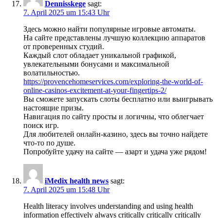
Dennisskege
sagt:
7. April 2025 um 15:43 Uhr
Здесь можно найти популярные игровые автоматы.
На сайте представлены лучшую коллекцию аппаратов
от проверенных студий.
Каждый слот обладает уникальной графикой,
увлекательными бонусами и максимальной
волатильностью.
https://provencehomeservices.com/exploring-the-world-of-
online-casinos-excitement-at-your-fingertips-2/
Вы сможете запускать слоты бесплатно или выигрывать
настоящие призы.
Навигация по сайту просты и логичны, что облегчает
поиск игр.
Для любителей онлайн-казино, здесь вы точно найдете
что-то по душе.
Попробуйте удачу на сайте — азарт и удача уже рядом!
iMedix health news
sagt:
7. April 2025 um 15:48 Uhr
Health literacy involves understanding and using health
information effectively always critically critically critically