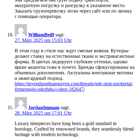
аккуратную погрузку и разгрузку в указанное место.
Заказать грузоперевозку легко через сайт или по звонку
с помощью оператора.
WilliamBeiff
sagt:
27. März 2025 um 15:03 Uhr
В этом году в стиле нас ждут смелые веяния. Кутюрье
делают ставку на естественные ткани и экстравагантные
формы. В цветах лидируют глубокие оттенки, однако
яркие акценты тоже в почете. Бренды сфокусированы на
объемных дополнениях. Актуальны винтажные мотивы
и авангардный подход.
https://tuyendungthainguyen.com/threads/gde-stoit-priobretat-
firmennuju-odezhdu-i-obuv.182647/
JordanImmam
sagt:
28. März 2025 um 17:01 Uhr
Luxury timepieces have long been a gold standard in
horology. Crafted by renowned brands, they seamlessly blend
heritage with modern technology.