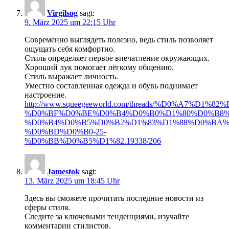
Virgilsog
sagt:
9. März 2025 um 22:15 Uhr
Современно выглядеть полезно, ведь стиль позволяет
ощущать себя комфортно.
Стиль определяет первое впечатление окружающих.
Хороший лук помогает лёгкому общению.
Стиль выражает личность.
Уместно составленная одежда и обувь поднимает
настроение.
http://www.squeegeeworld.com/threads/%D0%A7%D1%82
%D0%BF%D0%BE%D0%B4%D0%B0%D1%80%D0%B8%
%D0%B4%D0%B5%D0%B2%D1%83%D1%88%D0%BA%
%D0%BD%D0%B0-25-
%D0%BB%D0%B5%D1%82.19338/206
Jamestok
sagt:
13. März 2025 um 18:45 Uhr
Здесь вы сможете прочитать последние новости из
сферы стиля.
Следите за ключевыми тенденциями, изучайте
комментарии стилистов.