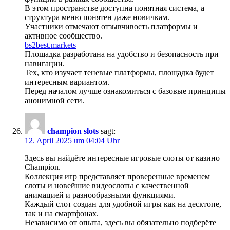
В этом пространстве доступна понятная система, а
структура меню понятен даже новичкам.
Участники отмечают отзывчивость платформы и
активное сообщество.
bs2best.markets
Площадка разработана на удобство и безопасность при
навигации.
Тех, кто изучает теневые платформы, площадка будет
интересным вариантом.
Перед началом лучше ознакомиться с базовые принципы
анонимной сети.
champion slots
sagt:
12. April 2025 um 04:04 Uhr
Здесь вы найдёте интересные игровые слоты от казино
Champion.
Коллекция игр представляет проверенные временем
слоты и новейшие видеослоты с качественной
анимацией и разнообразными функциями.
Каждый слот создан для удобной игры как на десктопе,
так и на смартфонах.
Независимо от опыта, здесь вы обязательно подберёте