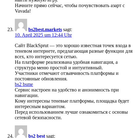
Начните прямо сейчас, чтобы почувствовать азарт с
Vavada!
bs2best.markets
sagt:
10. April 2025 um 12:44 Uhr
Сайт BlackSprut — это хорошо известная точек входа в
теневом интернете, предлагающая разные функции для
всех, кто интересуется сетью.
На платформе реализована удобная навигация, а
структура меню простой и интуитивный.
Участники отмечают отзывчивость платформы и
постоянные обновления.
bs2 bsme
Сервис настроен на удобство и анонимность при
навигации.
Кому интересны теневые платформы, площадка будет
интересным вариантом.
Перед использованием лучше ознакомиться с основы
сетевой безопасности.
bs2 best
sagt: