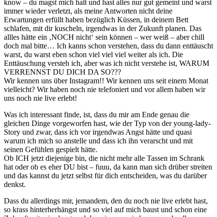
know – du magst mich halt und hast alles nur gut gemeint und warst
immer wieder verletzt, als meine Antworten nicht deine
Erwartungen erfüllt haben bezüglich Küssen, in deinem Bett
schlafen, mit dir kuscheln, irgendwas in der Zukunft planen. Das
allles hätte ein ‚NOCH nicht‘ sein können – wer weiß – aber chill
doch mal bitte… Ich kanns schon verstehen, dass du dann enttäuscht
warst, du warst eben schon viel viel viel weiter als ich. Die
Enttäuschung versteh ich, aber was ich nicht verstehe ist, WARUM
VERRENNST DU DICH DA SO???
Wir kennen uns über Instagram!! Wir kennen uns seit einem Monat
vielleicht? Wir haben noch nie telefoniert und vor allem haben wir
uns noch nie live erlebt!
Was ich interessant finde, ist, dass du mir am Ende genau die
gleichen Dinge vorgeworfen hast, wie der Typ von der young-lady-
Story und zwar, dass ich vor irgendwas Angst hätte und quasi
warum ich mich so anstelle und dass ich ihn verarscht und mit
seinen Gefühlen gespielt hätte.
Ob ICH jetzt diejenige bin, die nicht mehr alle Tassen im Schrank
hat oder ob es eher DU bist – fuuu, da kann man sich drüber streiten
und das kannst du jetzt selbst für dich entscheiden, was du darüber
denkst.
Dass du allerdings mir, jemandem, den du noch nie live erlebt hast,
so krass hinterherhängst und so viel auf mich baust und schon eine