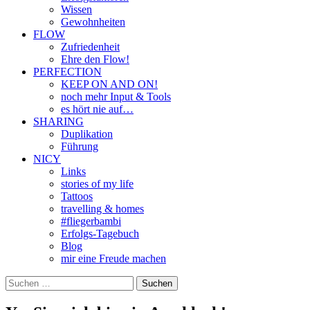
Wissen
Gewohnheiten
FLOW
Zufriedenheit
Ehre den Flow!
PERFECTION
KEEP ON AND ON!
noch mehr Input & Tools
es hört nie auf…
SHARING
Duplikation
Führung
NICY
Links
stories of my life
Tattoos
travelling & homes
#fliegerbambi
Erfolgs-Tagebuch
Blog
mir eine Freude machen
Suchen
nach: