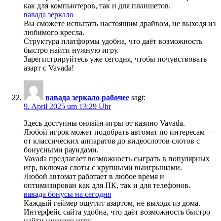
как для компьютеров, так и для планшетов.
вавада зеркало
Вы сможете испытать настоящим драйвом, не выходя из
любимого кресла.
Структура платформы удобна, что даёт возможность
быстро найти нужную игру.
Зарегистрируйтесь уже сегодня, чтобы почувствовать
азарт с Vavada!
вавада зеркало рабочее
sagt:
9. April 2025 um 13:29 Uhr
Здесь доступны онлайн-игры от казино Vavada.
Любой игрок может подобрать автомат по интересам —
от классических аппаратов до видеослотов слотов с
бонусными раундами.
Vavada предлагает возможность сыграть в популярных
игр, включая слоты с крупными выигрышами.
Любой автомат работает в любое время и
оптимизирован как для ПК, так и для телефонов.
вавада бонусы на сегодня
Каждый геймер ощутит азартом, не выходя из дома.
Интерфейс сайта удобна, что даёт возможность быстро
найти нужную игру.