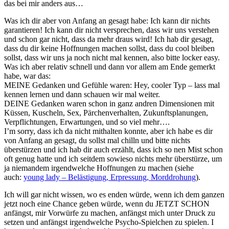
das bei mir anders aus…
Was ich dir aber von Anfang an gesagt habe: Ich kann dir nichts
garantieren! Ich kann dir nicht versprechen, dass wir uns verstehen
und schon gar nicht, dass da mehr draus wird! Ich hab dir gesagt,
dass du dir keine Hoffnungen machen sollst, dass du cool bleiben
sollst, dass wir uns ja noch nicht mal kennen, also bitte locker easy.
Was ich aber relativ schnell und dann vor allem am Ende gemerkt
habe, war das:
MEINE Gedanken und Gefühle waren: Hey, cooler Typ – lass mal
kennen lernen und dann schauen wir mal weiter.
DEINE Gedanken waren schon in ganz andren Dimensionen mit
Küssen, Kuscheln, Sex, Pärchenverhalten, Zukunftsplanungen,
Verpflichtungen, Erwartungen, und so viel mehr….
I’m sorry, dass ich da nicht mithalten konnte, aber ich habe es dir
von Anfang an gesagt, du sollst mal chilln und bitte nichts
überstürzen und ich hab dir auch erzählt, dass ich so nen Mist schon
oft genug hatte und ich seitdem sowieso nichts mehr überstürze, um
ja niemandem irgendwelche Hoffnungen zu machen (siehe
auch:
young lady – Belästigung, Erpressung, Morddrohung
).
Ich will gar nicht wissen, wo es enden würde, wenn ich dem ganzen
jetzt noch eine Chance geben würde, wenn du JETZT SCHON
anfängst, mir Vorwürfe zu machen, anfängst mich unter Druck zu
setzen und anfängst irgendwelche Psycho-Spielchen zu spielen. I