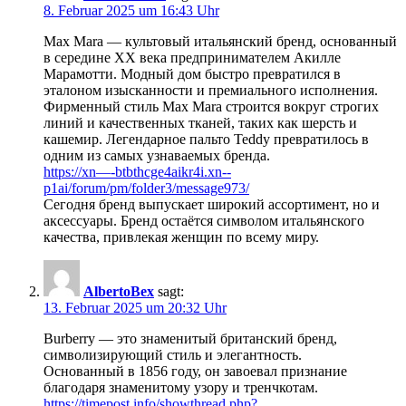
8. Februar 2025 um 16:43 Uhr
Max Mara — культовый итальянский бренд, основанный
в середине XX века предпринимателем Акилле
Марамотти. Модный дом быстро превратился в
эталоном изысканности и премиального исполнения.
Фирменный стиль Max Mara строится вокруг строгих
линий и качественных тканей, таких как шерсть и
кашемир. Легендарное пальто Teddy превратилось в
одним из самых узнаваемых бренда.
https://xn—-btbthcge4aikr4i.xn--
p1ai/forum/pm/folder3/message973/
Сегодня бренд выпускает широкий ассортимент, но и
аксессуары. Бренд остаётся символом итальянского
качества, привлекая женщин по всему миру.
AlbertoBex
sagt:
13. Februar 2025 um 20:32 Uhr
Burberry — это знаменитый британский бренд,
символизирующий стиль и элегантность.
Основанный в 1856 году, он завоевал признание
благодаря знаменитому узору и тренчкотам.
https://timepost.info/showthread.php?