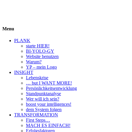
BIYOLOGY
einfach krass und krass einfach
Menu
PLANK
starte HIER!
BI-YOLO-GY
Website benutzen
Warum?
YP – mein Logo
INSIGHT
Lebenskrise
… but I WANT MORE!
Persönlichkeitsentwicklung
Standpunktanalyse
Wer will ich sein?
boost your intelligences!
dem System folgen
TRANSFORMATION
First Steps…
MACH ES EINFACH!
Erfolgsfaktoren