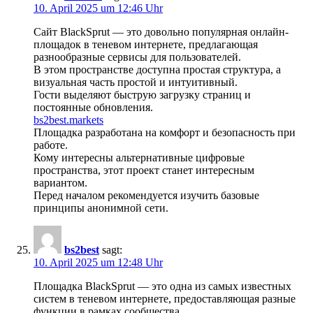
10. April 2025 um 12:46 Uhr
Сайт BlackSprut — это довольно популярная онлайн-
площадок в теневом интернете, предлагающая
разнообразные сервисы для пользователей.
В этом пространстве доступна простая структура, а
визуальная часть простой и интуитивный.
Гости выделяют быструю загрузку страниц и
постоянные обновления.
bs2best.markets
Площадка разработана на комфорт и безопасность при
работе.
Кому интересны альтернативные цифровые
пространства, этот проект станет интересным
вариантом.
Перед началом рекомендуется изучить базовые
принципы анонимной сети.
bs2best
sagt:
10. April 2025 um 12:48 Uhr
Площадка BlackSprut — это одна из самых известных
систем в теневом интернете, предоставляющая разные
функции в рамках сообщества.