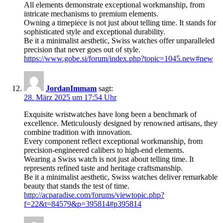
All elements demonstrate exceptional workmanship, from
intricate mechanisms to premium elements.
Owning a timepiece is not just about telling time. It stands for
sophisticated style and exceptional durability.
Be it a minimalist aesthetic, Swiss watches offer unparalleled
precision that never goes out of style.
https://www.gobe.si/forum/index.php?topic=1045.new#new
JordanImmam
sagt:
28. März 2025 um 17:54 Uhr
Exquisite wristwatches have long been a benchmark of
excellence. Meticulously designed by renowned artisans, they
combine tradition with innovation.
Every component reflect exceptional workmanship, from
precision-engineered calibers to high-end elements.
Wearing a Swiss watch is not just about telling time. It
represents refined taste and heritage craftsmanship.
Be it a minimalist aesthetic, Swiss watches deliver remarkable
beauty that stands the test of time.
http://acparadise.com/forums/viewtopic.php?
f=22&t=84579&p=395814#p395814