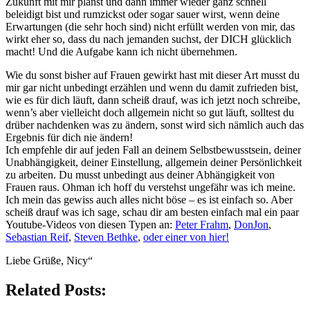
Zukunft mit mir planst und dann immer wieder ganz schnell
beleidigt bist und rumzickst oder sogar sauer wirst, wenn deine
Erwartungen (die sehr hoch sind) nicht erfüllt werden von mir, das
wirkt eher so, dass du nach jemanden suchst, der DICH glücklich
macht! Und die Aufgabe kann ich nicht übernehmen.
Wie du sonst bisher auf Frauen gewirkt hast mit dieser Art musst du
mir gar nicht unbedingt erzählen und wenn du damit zufrieden bist,
wie es für dich läuft, dann scheiß drauf, was ich jetzt noch schreibe,
wenn’s aber vielleicht doch allgemein nicht so gut läuft, solltest du
drüber nachdenken was zu ändern, sonst wird sich nämlich auch das
Ergebnis für dich nie ändern!
Ich empfehle dir auf jeden Fall an deinem Selbstbewusstsein, deiner
Unabhängigkeit, deiner Einstellung, allgemein deiner Persönlichkeit
zu arbeiten. Du musst unbedingt aus deiner Abhängigkeit von
Frauen raus. Ohman ich hoff du verstehst ungefähr was ich meine.
Ich mein das gewiss auch alles nicht böse – es ist einfach so. Aber
scheiß drauf was ich sage, schau dir am besten einfach mal ein paar
Youtube-Videos von diesen Typen an:
Peter Frahm
,
DonJon
,
Sebastian Reif
,
Steven Bethke
,
oder einer von hier!
Liebe Grüße, Nicy“
Related Posts: