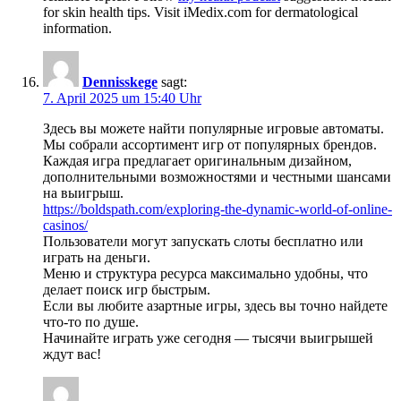
for skin health tips. Visit iMedix.com for dermatological
information.
Dennisskege
sagt:
7. April 2025 um 15:40 Uhr
Здесь вы можете найти популярные игровые автоматы.
Мы собрали ассортимент игр от популярных брендов.
Каждая игра предлагает оригинальным дизайном,
дополнительными возможностями и честными шансами
на выигрыш.
https://boldspath.com/exploring-the-dynamic-world-of-online-
casinos/
Пользователи могут запускать слоты бесплатно или
играть на деньги.
Меню и структура ресурса максимально удобны, что
делает поиск игр быстрым.
Если вы любите азартные игры, здесь вы точно найдете
что-то по душе.
Начинайте играть уже сегодня — тысячи выигрышей
ждут вас!