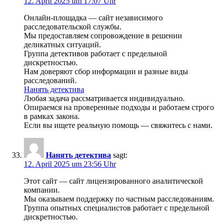
12. April 2025 um 17:07 Uhr
Онлайн-площадка — сайт независимого
расследовательской службы.
Мы предоставляем сопровождение в решении
деликатных ситуаций.
Группа детективов работает с предельной
дискретностью.
Нам доверяют сбор информации и разные виды
расследований.
Нанять детектива
Любая задача рассматривается индивидуально.
Опираемся на проверенные подходы и работаем строго
в рамках закона.
Если вы ищете реальную помощь — свяжитесь с нами.
Нанять детектива
sagt:
12. April 2025 um 23:56 Uhr
Этот сайт — сайт лицензированного аналитической
компании.
Мы оказываем поддержку по частным расследованиям.
Группа опытных специалистов работает с предельной
дискретностью.