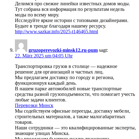
Делимся про свежие линейки известных домов моды.
Тут собрана вся информация по результатам недель
моды по всему миру.
Исследуйте яркие истории с топовыми дизайнерами.
Будьте в тренде благодаря нашему ресурсу.
http://www.sazkar.info/2025-t146465.html
gruzoperevozki-minsk12.ru-pum
sagt:
22. März 2025 um 04:05 Uhr
Транспортировка грузов в столице — надежное
решение для организаций и частных лиц.
Мы предлагаем доставку по городу и региона,
функционируя каждый день.
В нашем парке автомобилей новые транспортные
средства разной грузоподъемности, что помогает учесть
любые задачи клиентов.
Перевозки Минск
Мы содействуем офисные переезды, доставку мебели,
строительных материалов, а также малогабаритных
товаров.
Наши сотрудники — это квалифицированные эксперты,
знающие улицах Минска.
Мы предлагаем быструю подачу транспорта,