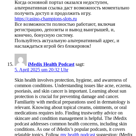
Когда основной портал оказался недоступен,
альтернативная ссылка даст возможность моментально
получить доступ и продолжить игру.
https://casino-champions-slots.ru
Все возможности полностью работают, включая
регистрацию, депозиты и вывод выигрышей, и,
конечно, бонусную систему.
Пользуйтесь актуальную альтернативный адрес, и
наслаждаться игрой без блокировок!
iMedix Health Podcast
sagt:
5. April 2025 um 20:32 Uhr
Skin health involves protection, hygiene, and awareness of
common conditions. Understanding issues like acne, eczema,
psoriasis, and skin cancer is important. Learning about sun
protection is crucial for preventing damage and cancer.
Familiarity with medical preparations used in dermatology is
relevant. Knowing about topical creams, ointments, or oral
medications requires info. Finding trustworthy advice on
skincare and condition management is helpful. The iMedix
podcast addresses common health concerns, including skin
conditions. As one of iMedix’s popular podcasts, it covers
relatable topics. Follow
my health podcast
suggestion: iMedix