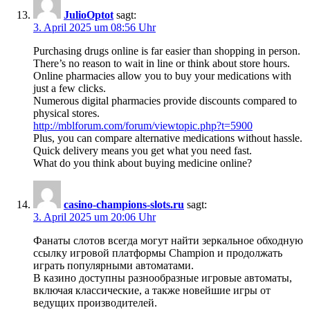
JulioOptot
sagt:
3. April 2025 um 08:56 Uhr
Purchasing drugs online is far easier than shopping in person.
There’s no reason to wait in line or think about store hours.
Online pharmacies allow you to buy your medications with
just a few clicks.
Numerous digital pharmacies provide discounts compared to
physical stores.
http://mblforum.com/forum/viewtopic.php?t=5900
Plus, you can compare alternative medications without hassle.
Quick delivery means you get what you need fast.
What do you think about buying medicine online?
casino-champions-slots.ru
sagt:
3. April 2025 um 20:06 Uhr
Фанаты слотов всегда могут найти зеркальное обходную
ссылку игровой платформы Champion и продолжать
играть популярными автоматами.
В казино доступны разнообразные игровые автоматы,
включая классические, а также новейшие игры от
ведущих производителей.