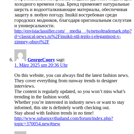
холодного времени года. Бренд применяет натуральные
шерсть и водоотталкивающие материалы, обеспечивая
защиту в любую погоду. Inuikii востребован среди
городских модников, благодаря оригинальным силуэтам
и универсальности.
http://envisiaclassifier.com/__media__/js/netsoltrademark.php?
d=classical-news.ru%2Finuikii-stil-teplo-i-elegantnost-v-
zimney-obuvi%2F
GeorgeCoory
sagt:
1. März 2025 um 20:36 Uhr
On this website, you can always find the latest fashion news.
They cover everything from runway trends to designer
interviews.
The content is regularly updated, so you won’t miss what’s
trending in the fashion world.
Whether you’re interested in industry news or want to stay
informed, this site is definitely worth checking out.
Stay ahead with fashion trends in no time!
http://www.subaruxvthailand.com/forum/index.php?
topic=370054.new#new