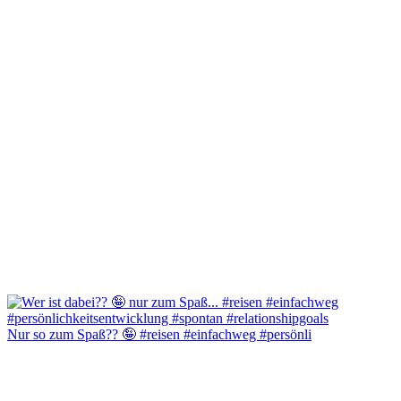
Nur so zum Spaß?? 🤪 #reisen #einfachweg #persönli