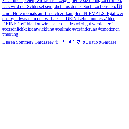
Diesen Sommer? Gardasee? ⛵️🇮🇹🍕🌴🥰 #Urlaub #Gardase