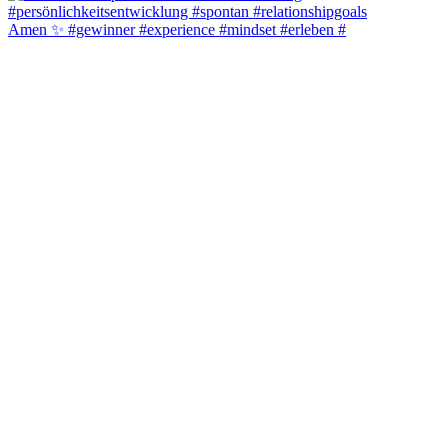
Amen ✨️ #gewinner #experience #mindset #erleben #