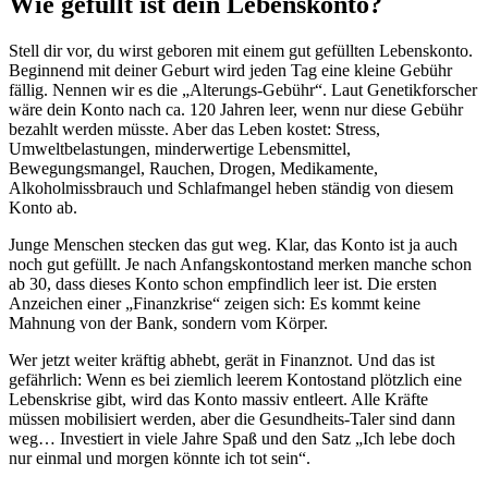
Wie gefüllt ist dein Lebenskonto?
Stell dir vor, du wirst geboren mit einem gut gefüllten Lebenskonto.
Beginnend mit deiner Geburt wird jeden Tag eine kleine Gebühr
fällig. Nennen wir es die „Alterungs-Gebühr“. Laut Genetikforscher
wäre dein Konto nach ca. 120 Jahren leer, wenn nur diese Gebühr
bezahlt werden müsste. Aber das Leben kostet: Stress,
Umweltbelastungen, minderwertige Lebensmittel,
Bewegungsmangel, Rauchen, Drogen, Medikamente,
Alkoholmissbrauch und Schlafmangel heben ständig von diesem
Konto ab.
Junge Menschen stecken das gut weg. Klar, das Konto ist ja auch
noch gut gefüllt. Je nach Anfangskontostand merken manche schon
ab 30, dass dieses Konto schon empfindlich leer ist. Die ersten
Anzeichen einer „Finanzkrise“ zeigen sich: Es kommt keine
Mahnung von der Bank, sondern vom Körper.
Wer jetzt weiter kräftig abhebt, gerät in Finanznot. Und das ist
gefährlich: Wenn es bei ziemlich leerem Kontostand plötzlich eine
Lebenskrise gibt, wird das Konto massiv entleert. Alle Kräfte
müssen mobilisiert werden, aber die Gesundheits-Taler sind dann
weg… Investiert in viele Jahre Spaß und den Satz „Ich lebe doch
nur einmal und morgen könnte ich tot sein“.