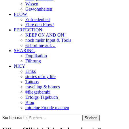
Wissen
Gewohnheiten
FLOW
Zufriedenheit
Ehre den Flow!
PERFECTION
KEEP ON AND ON!
noch mehr Input & Tools
es hört nie auf…
SHARING
Duplikation
Führung
NICY
Links
stories of my life
Tattoos
travelling & homes
#fliegerbambi
Erfolgs-Tagebuch
Blog
mir eine Freude machen
Suchen nach: