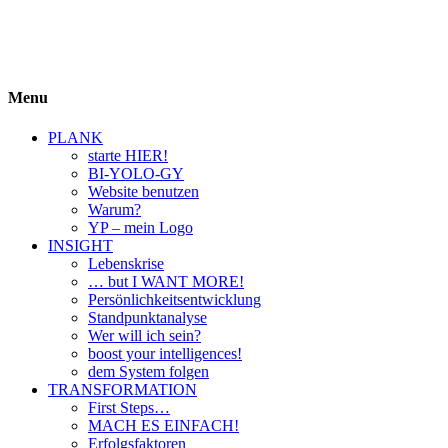
BIYOLOGY
einfach krass und krass einfach
Menu
PLANK
starte HIER!
BI-YOLO-GY
Website benutzen
Warum?
YP – mein Logo
INSIGHT
Lebenskrise
… but I WANT MORE!
Persönlichkeitsentwicklung
Standpunktanalyse
Wer will ich sein?
boost your intelligences!
dem System folgen
TRANSFORMATION
First Steps…
MACH ES EINFACH!
Erfolgsfaktoren