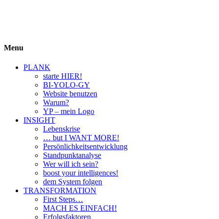
BIYOLOGY
einfach krass und krass einfach
Menu
PLANK
starte HIER!
BI-YOLO-GY
Website benutzen
Warum?
YP – mein Logo
INSIGHT
Lebenskrise
… but I WANT MORE!
Persönlichkeitsentwicklung
Standpunktanalyse
Wer will ich sein?
boost your intelligences!
dem System folgen
TRANSFORMATION
First Steps…
MACH ES EINFACH!
Erfolgsfaktoren