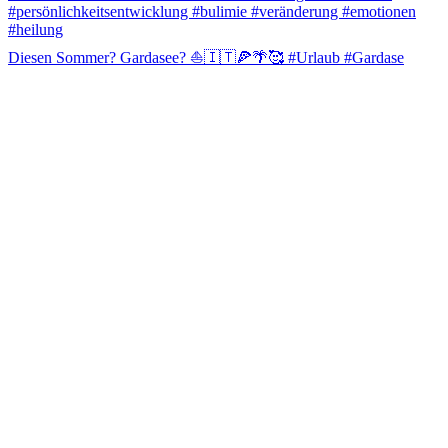
Diesen Sommer? Gardasee? ⛵️🇮🇹🍕🌴🥰 #Urlaub #Gardase