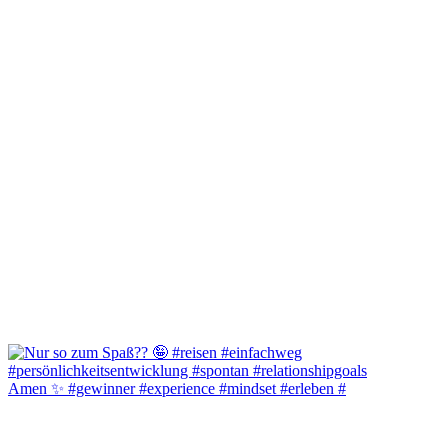
Amen ✨️ #gewinner #experience #mindset #erleben #