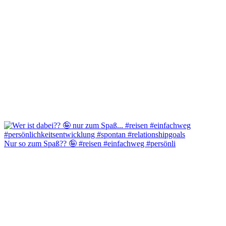
Nur so zum Spaß?? 🤪 #reisen #einfachweg #persönli