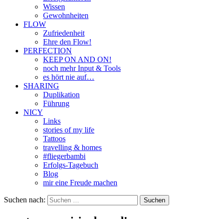
Wissen
Gewohnheiten
FLOW
Zufriedenheit
Ehre den Flow!
PERFECTION
KEEP ON AND ON!
noch mehr Input & Tools
es hört nie auf…
SHARING
Duplikation
Führung
NICY
Links
stories of my life
Tattoos
travelling & homes
#fliegerbambi
Erfolgs-Tagebuch
Blog
mir eine Freude machen
Suchen nach: