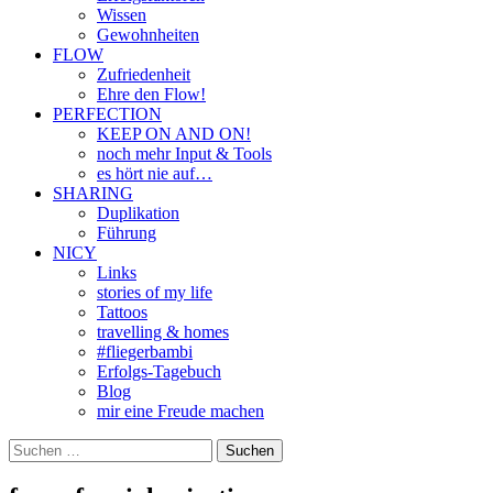
Wissen
Gewohnheiten
FLOW
Zufriedenheit
Ehre den Flow!
PERFECTION
KEEP ON AND ON!
noch mehr Input & Tools
es hört nie auf…
SHARING
Duplikation
Führung
NICY
Links
stories of my life
Tattoos
travelling & homes
#fliegerbambi
Erfolgs-Tagebuch
Blog
mir eine Freude machen
Suchen
nach: