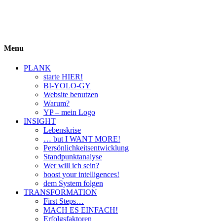
BIYOLOGY
einfach krass und krass einfach
Menu
PLANK
starte HIER!
BI-YOLO-GY
Website benutzen
Warum?
YP – mein Logo
INSIGHT
Lebenskrise
… but I WANT MORE!
Persönlichkeitsentwicklung
Standpunktanalyse
Wer will ich sein?
boost your intelligences!
dem System folgen
TRANSFORMATION
First Steps…
MACH ES EINFACH!
Erfolgsfaktoren