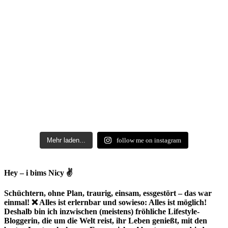
Mehr laden...
follow me on instagram
Hey – i bims Nicy ✌
Schüchtern, ohne Plan, traurig, einsam, essgestört – das war
einmal! ❌ Alles ist erlernbar und sowieso: Alles ist möglich!
Deshalb bin ich inzwischen (meistens) fröhliche Lifestyle-
Bloggerin, die um die Welt reist, ihr Leben genießt, mit den