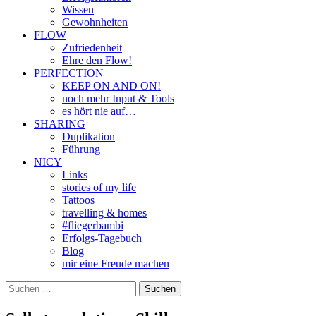
Wissen
Gewohnheiten
FLOW
Zufriedenheit
Ehre den Flow!
PERFECTION
KEEP ON AND ON!
noch mehr Input & Tools
es hört nie auf…
SHARING
Duplikation
Führung
NICY
Links
stories of my life
Tattoos
travelling & homes
#fliegerbambi
Erfolgs-Tagebuch
Blog
mir eine Freude machen
Suchen
nach: