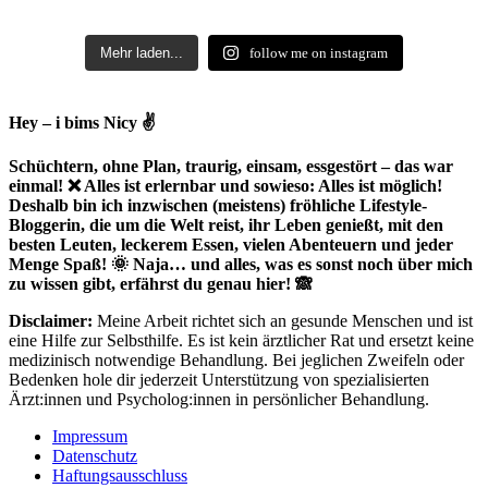
Mehr laden...
follow me on instagram
Hey – i bims Nicy ✌
Schüchtern, ohne Plan, traurig, einsam, essgestört – das war
einmal! ❌ Alles ist erlernbar und sowieso: Alles ist möglich!
Deshalb bin ich inzwischen (meistens) fröhliche Lifestyle-
Bloggerin, die um die Welt reist, ihr Leben genießt, mit den
besten Leuten, leckerem Essen, vielen Abenteuern und jeder
Menge Spaß! 🌞 Naja… und alles, was es sonst noch über mich
zu wissen gibt, erfährst du genau hier! 🙈
Disclaimer:
Meine Arbeit richtet sich an gesunde Menschen und ist
eine Hilfe zur Selbsthilfe. Es ist kein ärztlicher Rat und ersetzt keine
medizinisch notwendige Behandlung. Bei jeglichen Zweifeln oder
Bedenken hole dir jederzeit Unterstützung von spezialisierten
Ärzt:innen und Psycholog:innen in persönlicher Behandlung.
Impressum
Datenschutz
Haftungsausschluss