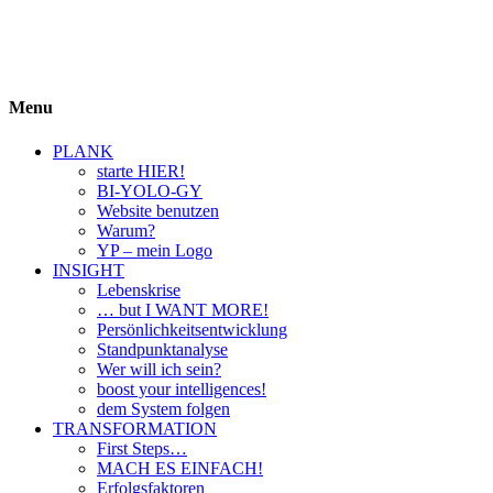
BIYOLOGY
einfach krass und krass einfach
Menu
PLANK
starte HIER!
BI-YOLO-GY
Website benutzen
Warum?
YP – mein Logo
INSIGHT
Lebenskrise
… but I WANT MORE!
Persönlichkeitsentwicklung
Standpunktanalyse
Wer will ich sein?
boost your intelligences!
dem System folgen
TRANSFORMATION
First Steps…
MACH ES EINFACH!
Erfolgsfaktoren