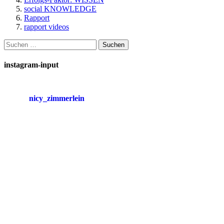
social KNOWLEDGE
Rapport
rapport videos
Suchen
nach:
instagram-input
nicy_zimmerlein