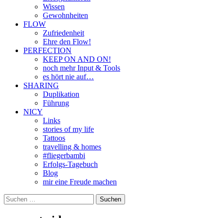
Wissen
Gewohnheiten
FLOW
Zufriedenheit
Ehre den Flow!
PERFECTION
KEEP ON AND ON!
noch mehr Input & Tools
es hört nie auf…
SHARING
Duplikation
Führung
NICY
Links
stories of my life
Tattoos
travelling & homes
#fliegerbambi
Erfolgs-Tagebuch
Blog
mir eine Freude machen
Suchen
nach: