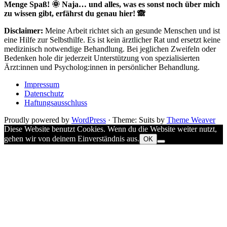
Menge Spaß! 🌞 Naja… und alles, was es sonst noch über mich
zu wissen gibt, erfährst du genau hier! 🙈
Disclaimer:
Meine Arbeit richtet sich an gesunde Menschen und ist
eine Hilfe zur Selbsthilfe. Es ist kein ärztlicher Rat und ersetzt keine
medizinisch notwendige Behandlung. Bei jeglichen Zweifeln oder
Bedenken hole dir jederzeit Unterstützung von spezialisierten
Ärzt:innen und Psycholog:innen in persönlicher Behandlung.
Impressum
Datenschutz
Haftungsausschluss
Proudly powered by
WordPress
·
Theme: Suits by
Theme Weaver
Diese Website benutzt Cookies. Wenn du die Website weiter nutzt,
gehen wir von deinem Einverständnis aus.
OK