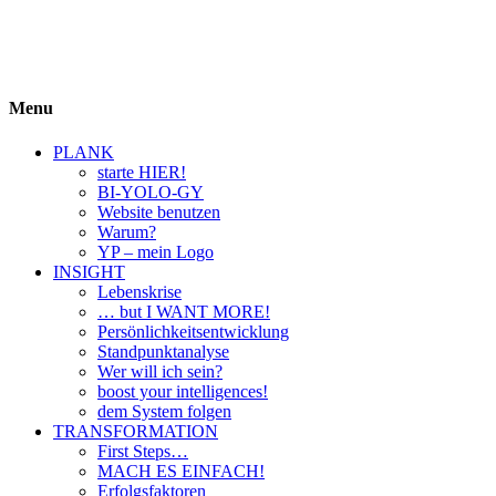
BIYOLOGY
einfach krass und krass einfach
Menu
PLANK
starte HIER!
BI-YOLO-GY
Website benutzen
Warum?
YP – mein Logo
INSIGHT
Lebenskrise
… but I WANT MORE!
Persönlichkeitsentwicklung
Standpunktanalyse
Wer will ich sein?
boost your intelligences!
dem System folgen
TRANSFORMATION
First Steps…
MACH ES EINFACH!
Erfolgsfaktoren