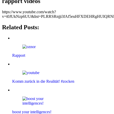
rapport videos
https://www.youtube.com/watch?
v=t0JUkNzp6UU&list=PLRRSRnjji3fAf5euHFXDEHRgHUIQR
Related Posts:
Rapport
Komm zurück in die Realität! #zocken
boost your intelligences!