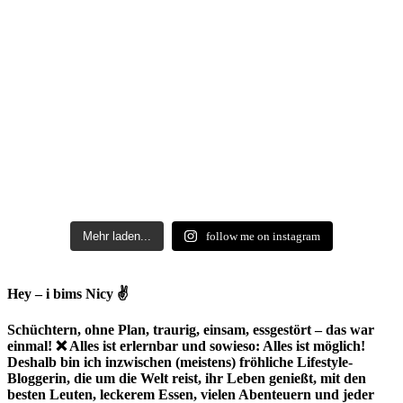
Mehr laden...
follow me on instagram
Hey – i bims Nicy ✌
Schüchtern, ohne Plan, traurig, einsam, essgestört – das war
einmal! ❌ Alles ist erlernbar und sowieso: Alles ist möglich!
Deshalb bin ich inzwischen (meistens) fröhliche Lifestyle-
Bloggerin, die um die Welt reist, ihr Leben genießt, mit den
besten Leuten, leckerem Essen, vielen Abenteuern und jeder