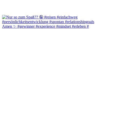
Amen ✨️ #gewinner #experience #mindset #erleben #