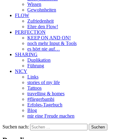
Wissen
Gewohnheiten
FLOW
Zufriedenheit
Ehre den Flow!
PERFECTION
KEEP ON AND ON!
noch mehr Input & Tools
es hört nie auf…
SHARING
Duplikation
Führung
NICY
Links
stories of my life
Tattoos
travelling & homes
#fliegerbambi
Erfolgs-Tagebuch
Blog
mir eine Freude machen
Suchen nach: