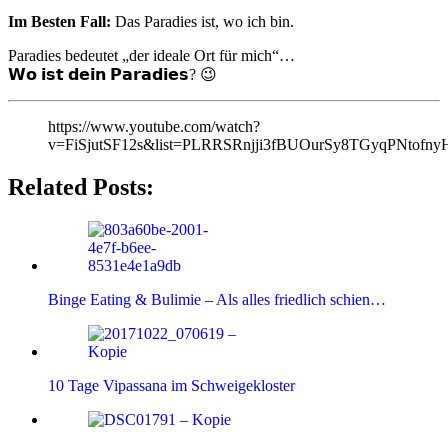
Im Besten Fall:
Das Paradies ist, wo ich bin.
Paradies bedeutet „der ideale Ort für mich“…⁣
𝗪𝗼 𝗶𝘀𝘁 𝗱𝗲𝗶𝗻 𝗣𝗮𝗿𝗮𝗱𝗶𝗲𝘀? 😉⁣
https://www.youtube.com/watch?
v=FiSjutSF12s&list=PLRRSRnjji3fBUOurSy8TGyqPNtofny
Related Posts:
Binge Eating & Bulimie – Als alles friedlich schien…
10 Tage Vipassana im Schweigekloster