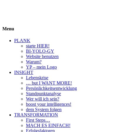
BIYOLOGY
einfach krass und krass einfach
Menu
PLANK
starte HIER!
BI-YOLO-GY
Website benutzen
Warum?
YP – mein Logo
INSIGHT
Lebenskrise
… but I WANT MORE!
Persönlichkeitsentwicklung
Standpunktanalyse
Wer will ich sein?
boost your intelligences!
dem System folgen
TRANSFORMATION
First Steps…
MACH ES EINFACH!
Erfolgsfaktoren