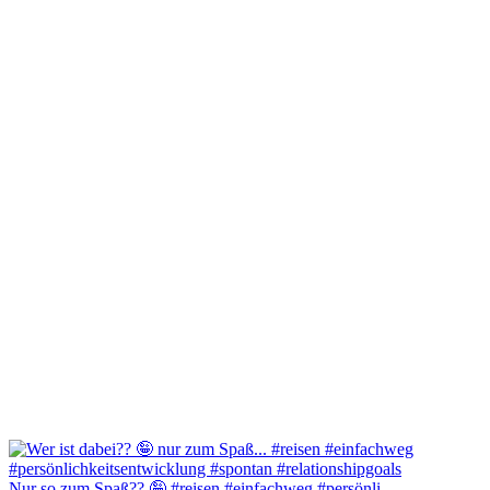
Nur so zum Spaß?? 🤪 #reisen #einfachweg #persönli