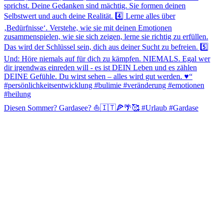
Diesen Sommer? Gardasee? ⛵️🇮🇹🍕🌴🥰 #Urlaub #Gardase