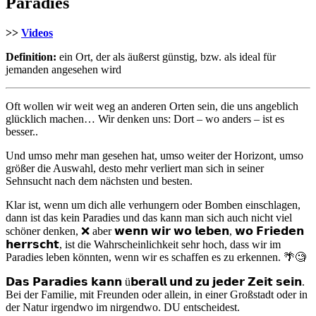
Paradies
>>
Videos
Definition:
ein Ort, der als äußerst günstig, bzw. als ideal für
jemanden angesehen wird
Oft wollen wir weit weg an anderen Orten sein, die uns angeblich
glücklich machen… Wir denken uns: Dort – wo anders – ist es
besser..
Und umso mehr man gesehen hat, umso weiter der Horizont, umso
größer die Auswahl, desto mehr verliert man sich in seiner
Sehnsucht nach dem nächsten und besten.
Klar ist, wenn um dich alle verhungern oder Bomben einschlagen,
dann ist das kein Paradies und das kann man sich auch nicht viel
schöner denken, ❌ aber 𝘄𝗲𝗻𝗻 𝘄𝗶𝗿 𝘄𝗼 𝗹𝗲𝗯𝗲𝗻, 𝘄𝗼 𝗙𝗿𝗶𝗲𝗱𝗲𝗻
𝗵𝗲𝗿𝗿𝘀𝗰𝗵𝘁, ist die Wahrscheinlichkeit sehr hoch, dass wir im
Paradies leben könnten, wenn wir es schaffen es zu erkennen. 🌴🧐⁣⁣
𝗗𝗮𝘀 𝗣𝗮𝗿𝗮𝗱𝗶𝗲𝘀 𝗸𝗮𝗻𝗻 ü𝗯𝗲𝗿𝗮𝗹𝗹 𝘂𝗻𝗱 𝘇𝘂 𝗷𝗲𝗱𝗲𝗿 𝗭𝗲𝗶𝘁 𝘀𝗲𝗶𝗻.
Bei der Familie, mit Freunden oder allein, in einer Großstadt oder in
der Natur irgendwo im nirgendwo. DU entscheidest. ⁣