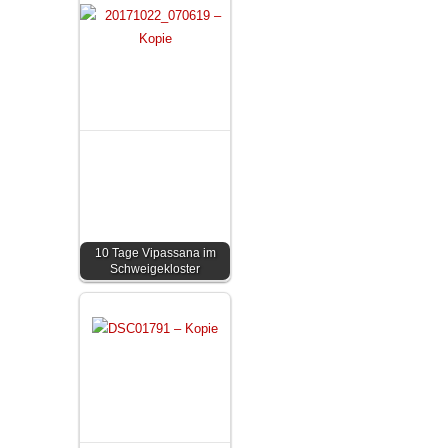
10 Tage Vipassana im
Schweigekloster