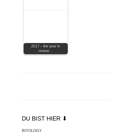
2017 – the year in
review…
DU BIST HIER ⬇
BIYOLOGY