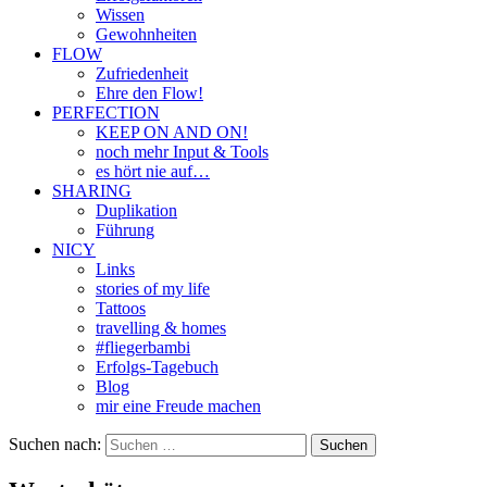
Wissen
Gewohnheiten
FLOW
Zufriedenheit
Ehre den Flow!
PERFECTION
KEEP ON AND ON!
noch mehr Input & Tools
es hört nie auf…
SHARING
Duplikation
Führung
NICY
Links
stories of my life
Tattoos
travelling & homes
#fliegerbambi
Erfolgs-Tagebuch
Blog
mir eine Freude machen
Suchen nach: