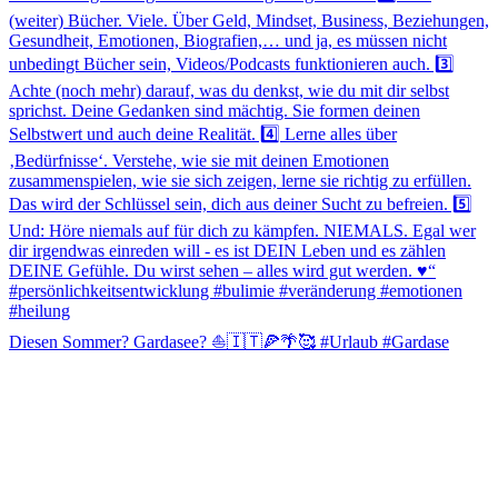
Diesen Sommer? Gardasee? ⛵️🇮🇹🍕🌴🥰 #Urlaub #Gardase