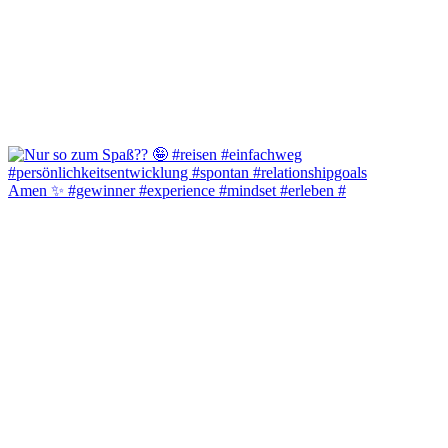
Amen ✨️ #gewinner #experience #mindset #erleben #