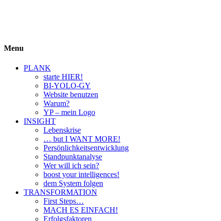
BIYOLOGY
einfach krass und krass einfach
Menu
PLANK
starte HIER!
BI-YOLO-GY
Website benutzen
Warum?
YP – mein Logo
INSIGHT
Lebenskrise
… but I WANT MORE!
Persönlichkeitsentwicklung
Standpunktanalyse
Wer will ich sein?
boost your intelligences!
dem System folgen
TRANSFORMATION
First Steps…
MACH ES EINFACH!
Erfolgsfaktoren