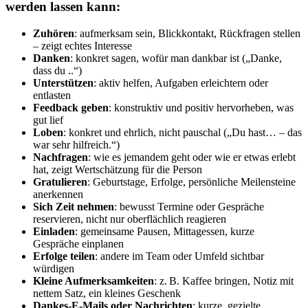
werden lassen kann:
Zuhören
: aufmerksam sein, Blickkontakt, Rückfragen stellen
– zeigt echtes Interesse
Danken
: konkret sagen, wofür man dankbar ist („Danke,
dass du ..“)
Unterstützen
: aktiv helfen, Aufgaben erleichtern oder
entlasten
Feedback geben
: konstruktiv und positiv hervorheben, was
gut lief
Loben
: konkret und ehrlich, nicht pauschal („Du hast… – das
war sehr hilfreich.“)
Nachfragen
: wie es jemandem geht oder wie er etwas erlebt
hat, zeigt Wertschätzung für die Person
Gratulieren
: Geburtstage, Erfolge, persönliche Meilensteine
anerkennen
Sich Zeit nehmen
: bewusst Termine oder Gespräche
reservieren, nicht nur oberflächlich reagieren
Einladen
: gemeinsame Pausen, Mittagessen, kurze
Gespräche einplanen
Erfolge teilen
: andere im Team oder Umfeld sichtbar
würdigen
Kleine Aufmerksamkeiten
: z. B. Kaffee bringen, Notiz mit
nettem Satz, ein kleines Geschenk
Dankes-E-Mails oder Nachrichten
: kurze, gezielte