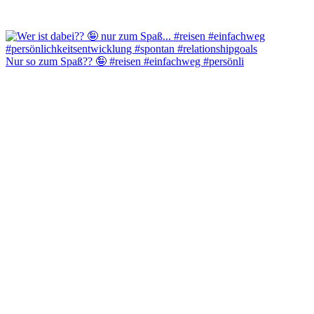
Nur so zum Spaß?? 🤪 #reisen #einfachweg #persönli