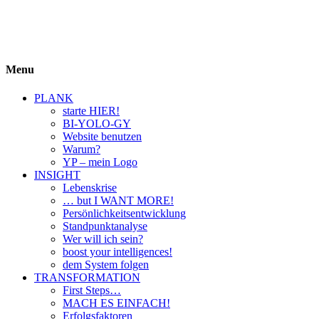
BIYOLOGY
einfach krass und krass einfach
Menu
PLANK
starte HIER!
BI-YOLO-GY
Website benutzen
Warum?
YP – mein Logo
INSIGHT
Lebenskrise
… but I WANT MORE!
Persönlichkeitsentwicklung
Standpunktanalyse
Wer will ich sein?
boost your intelligences!
dem System folgen
TRANSFORMATION
First Steps…
MACH ES EINFACH!
Erfolgsfaktoren