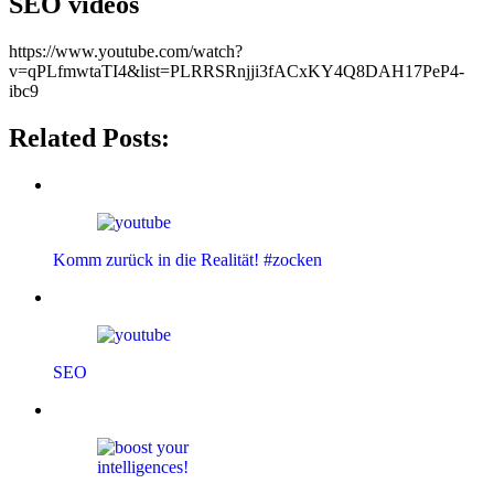
SEO videos
https://www.youtube.com/watch?
v=qPLfmwtaTI4&list=PLRRSRnjji3fACxKY4Q8DAH17PeP4-
ibc9
Related Posts:
Komm zurück in die Realität! #zocken
SEO