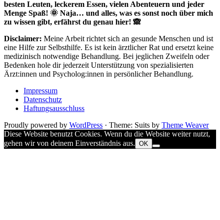
besten Leuten, leckerem Essen, vielen Abenteuern und jeder
Menge Spaß! 🌞 Naja… und alles, was es sonst noch über mich
zu wissen gibt, erfährst du genau hier! 🙈
Disclaimer:
Meine Arbeit richtet sich an gesunde Menschen und ist
eine Hilfe zur Selbsthilfe. Es ist kein ärztlicher Rat und ersetzt keine
medizinisch notwendige Behandlung. Bei jeglichen Zweifeln oder
Bedenken hole dir jederzeit Unterstützung von spezialisierten
Ärzt:innen und Psycholog:innen in persönlicher Behandlung.
Impressum
Datenschutz
Haftungsausschluss
Proudly powered by
WordPress
·
Theme: Suits by
Theme Weaver
Diese Website benutzt Cookies. Wenn du die Website weiter nutzt,
gehen wir von deinem Einverständnis aus.
OK