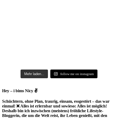
Mehr laden...
follow me on instagram
Hey – i bims Nicy ✌
Schüchtern, ohne Plan, traurig, einsam, essgestört – das war
einmal! ❌ Alles ist erlernbar und sowieso: Alles ist möglich!
Deshalb bin ich inzwischen (meistens) fröhliche Lifestyle-
Bloggerin, die um die Welt reist, ihr Leben genießt, mit den