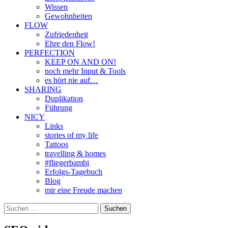
Wissen
Gewohnheiten
FLOW
Zufriedenheit
Ehre den Flow!
PERFECTION
KEEP ON AND ON!
noch mehr Input & Tools
es hört nie auf…
SHARING
Duplikation
Führung
NICY
Links
stories of my life
Tattoos
travelling & homes
#fliegerbambi
Erfolgs-Tagebuch
Blog
mir eine Freude machen
Suchen
nach: