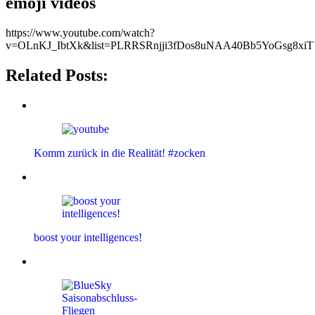
emoji videos
https://www.youtube.com/watch?
v=OLnKJ_IbtXk&list=PLRRSRnjji3fDos8uNAA40Bb5YoGsg8xiT
Related Posts:
Komm zurück in die Realität! #zocken
boost your intelligences!