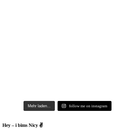
Mehr laden...
follow me on instagram
Hey – i bims Nicy ✌