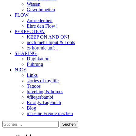
Wissen
Gewohnheiten
FLOW
Zufriedenheit
Ehre den Flow!
PERFECTION
KEEP ON AND ON!
noch mehr Input & Tools
es hört nie auf…
SHARING
Duplikation
Führung
NICY
Links
stories of my life
Tattoos
travelling & homes
#fliegerbambi
Erfolgs-Tagebuch
Blog
mir eine Freude machen
Suchen
nach: