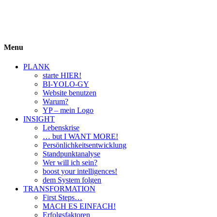
BIYOLOGY
einfach krass und krass einfach
Menu
PLANK
starte HIER!
BI-YOLO-GY
Website benutzen
Warum?
YP – mein Logo
INSIGHT
Lebenskrise
… but I WANT MORE!
Persönlichkeitsentwicklung
Standpunktanalyse
Wer will ich sein?
boost your intelligences!
dem System folgen
TRANSFORMATION
First Steps…
MACH ES EINFACH!
Erfolgsfaktoren