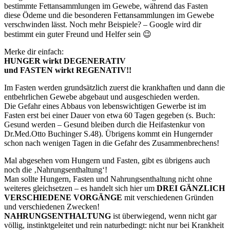
bestimmte Fettansammlungen im Gewebe, während das Fasten
diese Ödeme und die besonderen Fettansammlungen im Gewebe
verschwinden lässt. Noch mehr Beispiele? – Google wird dir
bestimmt ein guter Freund und Helfer sein 😉
Merke dir einfach:
HUNGER wirkt DEGENERATIV
und FASTEN wirkt REGENATIV!!
Im Fasten werden grundsätzlich zuerst die krankhaften und dann die
entbehrlichen Gewebe abgebaut und ausgeschieden werden.
Die Gefahr eines Abbaus von lebenswichtigen Gewerbe ist im
Fasten erst bei einer Dauer von etwa 60 Tagen gegeben (s. Buch:
Gesund werden – Gesund bleiben durch die Heifastenkur von
Dr.Med.Otto Buchinger S.48). Übrigens kommt ein Hungernder
schon nach wenigen Tagen in die Gefahr des Zusammenbrechens!
Mal abgesehen vom Hungern und Fasten, gibt es übrigens auch
noch die ‚Nahrungsenthaltung‘!
Man sollte Hungern, Fasten und Nahrungsenthaltung nicht ohne
weiteres gleichsetzen – es handelt sich hier um
DREI GÄNZLICH
VERSCHIEDENE VORGÄNGE
mit verschiedenen Gründen
und verschiedenen Zwecken!
NAHRUNGSENTHALTUNG
ist überwiegend, wenn nicht gar
völlig, instinktgeleitet und rein naturbedingt: nicht nur bei Krankheit