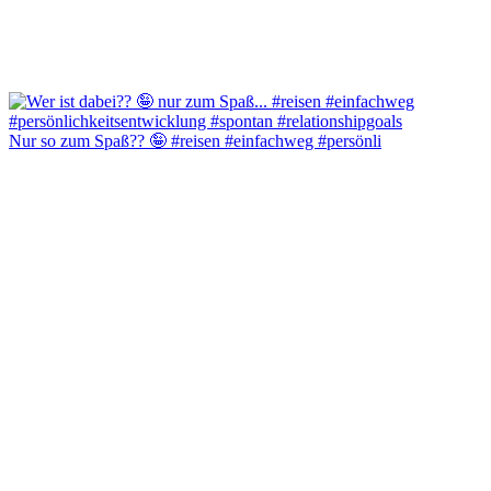
Nur so zum Spaß?? 🤪 #reisen #einfachweg #persönli