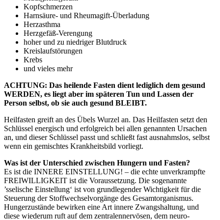
Kopfschmerzen
Harnsäure- und Rheumagift-Überladung
Herzasthma
Herzgefäß-Verengung
hoher und zu niedriger Blutdruck
Kreislaufstörungen
Krebs
und vieles mehr
ACHTUNG: Das heilende Fasten dient lediglich dem gesund
WERDEN, es liegt aber im späteren Tun und Lassen der
Person selbst, ob sie auch gesund BLEIBT.
Heilfasten greift an des Übels Wurzel an. Das Heilfasten setzt den
Schlüssel energisch und erfolgreich bei allen genannten Ursachen
an, und dieser Schlüssel passt und schließt fast ausnahmslos, selbst
wenn ein gemischtes Krankheitsbild vorliegt.
Was ist der Unterschied zwischen Hungern und Fasten?
Es ist die INNERE EINSTELLUNG! – die echte unverkrampfte
FREIWILLIGKEIT ist die Voraussetzung. Die sogenannte
’sselische Einstellung‘ ist von grundlegender Wichtigkeit für die
Steuerung der Stoffwechselvorgänge des Gesamtorganismus.
Hungerzustände bewirken eine Art innere Zwangshaltung, und
diese wiederum ruft auf dem zentralennervösen, dem neuro-