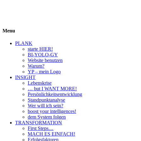
BIYOLOGY
einfach krass und krass einfach
Menu
PLANK
starte HIER!
BI-YOLO-GY
Website benutzen
Warum?
YP – mein Logo
INSIGHT
Lebenskrise
… but I WANT MORE!
Persönlichkeitsentwicklung
Standpunktanalyse
Wer will ich sein?
boost your intelligences!
dem System folgen
TRANSFORMATION
First Steps…
MACH ES EINFACH!
Erfolgsfaktoren