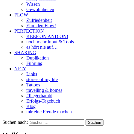
Wissen
Gewohnheiten
FLOW
Zufriedenheit
Ehre den Flow!
PERFECTION
KEEP ON AND ON!
noch mehr Input & Tools
es hört nie auf…
SHARING
Duplikation
Führung
NICY
Links
stories of my life
Tattoos
travelling & homes
#fliegerbambi
Erfolgs-Tagebuch
Blog
mir eine Freude machen
Suchen nach: