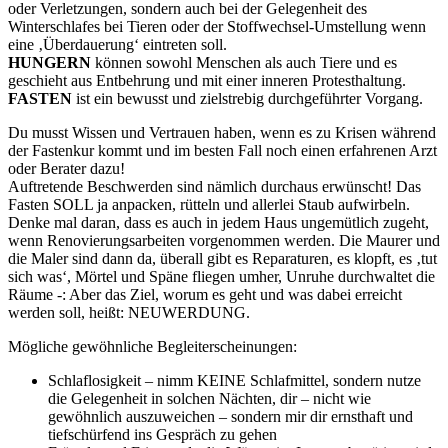
oder Verletzungen, sondern auch bei der Gelegenheit des
Winterschlafes bei Tieren oder der Stoffwechsel-Umstellung wenn
eine ‚Überdauerung‘ eintreten soll.
HUNGERN
können sowohl Menschen als auch Tiere und es
geschieht aus Entbehrung und mit einer inneren Protesthaltung.
FASTEN
ist ein bewusst und zielstrebig durchgeführter Vorgang.
Du musst Wissen und Vertrauen haben, wenn es zu Krisen während
der Fastenkur kommt und im besten Fall noch einen erfahrenen Arzt
oder Berater dazu!
Auftretende Beschwerden sind nämlich durchaus erwünscht! Das
Fasten SOLL ja anpacken, rütteln und allerlei Staub aufwirbeln.
Denke mal daran, dass es auch in jedem Haus ungemütlich zugeht,
wenn Renovierungsarbeiten vorgenommen werden. Die Maurer und
die Maler sind dann da, überall gibt es Reparaturen, es klopft, es ‚tut
sich was‘, Mörtel und Späne fliegen umher, Unruhe durchwaltet die
Räume -: Aber das Ziel, worum es geht und was dabei erreicht
werden soll, heißt: NEUWERDUNG.
Mögliche gewöhnliche Begleiterscheinungen:
Schlaflosigkeit – nimm KEINE Schlafmittel, sondern nutze
die Gelegenheit in solchen Nächten, dir – nicht wie
gewöhnlich auszuweichen – sondern mir dir ernsthaft und
tiefschürfend ins Gespräch zu gehen