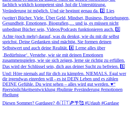
Diesen Sommer? Gardasee? ⛵️🇮🇹🍕🌴🥰 #Urlaub #Gardase