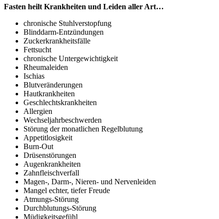
Fasten heilt Krankheiten und Leiden aller Art…
chronische Stuhlverstopfung
Blinddarm-Entzündungen
Zuckerkrankheitsfälle
Fettsucht
chronische Untergewichtigkeit
Rheumaleiden
Ischias
Blutveränderungen
Hautkrankheiten
Geschlechtskrankheiten
Allergien
Wechseljahrbeschwerden
Störung der monatlichen Regelblutung
Appetitlosigkeit
Burn-Out
Drüsenstörungen
Augenkrankheiten
Zahnfleischverfall
Magen-, Darm-, Nieren- und Nervenleiden
Mangel echter, tiefer Freude
Atmungs-Störung
Durchblutungs-Störung
Müdigkeitsgefühl