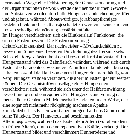
hormonalen Wege eine Fehlsteuerung der Gewebsernährung und
der Organfunktionen hervor. Gerade die unentbehrlichen Gewebe
und Substanzen werden durch die Hungerzustände eher angegriffen
und abgebaut, während Abbauwürdiges, ja Abbaupflichtiges
bestehen bleibt und – statt ausgeschaltet zu werden – seine streuend
toxisch schädigende Wirkung verstärkt entfaltet.
Im Hunger verschlechtern sich die Blutkreislauf-Funktionen, die
sich im Fasten bessern. Die Fastenkur vermag –
elektrokardiographisch klar nachweisbar – Myokardschäden zu
bessern im Sinne einer besseren Durchblutung des Herzmuskels.
Selbst ein
langes
Fasten hebt den Herz- und Kreislaufzustand! Im
Hungerzustand wird das Zahnfleisch verändert, während sich durch
Fasten die Paradentose wie andere Zahnfleischkrankheiten bessern,
ja heilen lassen! Die Haut von einem Hungernden wird häufig von
Verquellungszuständen verändert, die aber im Fasten geheilt werden
können. Die Gesamtstoffwechsellage eines Hungernden
verschlechtert sich, während sie sich unter der Heilfastenwirkung
bessert und gesund einreguliert. Ein Hungerzustand vermag das
menschliche Gehirn in Mitleidenschaft zu ziehen in der Weise, dass
eine sogar oft nicht mehr rückgängig machende Apathie
zurückbleibt. Das Fasten wirkt aber anregend auf das Gehirn und
seine Tätigkeit. Der Hungerzustand beschleunigt den
Alterungsprozess, während das Fasten dem Altern (vor allem dem
zu frühen Altern), durch deine regenerativen Kräfte, vorbeugt. Der
Hungerzustand bildet und verschlimmert Hungerödeme und