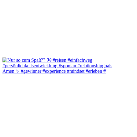
Amen ✨️ #gewinner #experience #mindset #erleben #