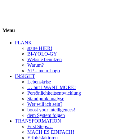
BIYOLOGY
einfach krass und krass einfach
Menu
PLANK
starte HIER!
BI-YOLO-GY
Website benutzen
Warum?
YP – mein Logo
INSIGHT
Lebenskrise
… but I WANT MORE!
Persönlichkeitsentwicklung
Standpunktanalyse
Wer will ich sein?
boost your intelligences!
dem System folgen
TRANSFORMATION
First Steps…
MACH ES EINFACH!
Erfolgsfaktoren