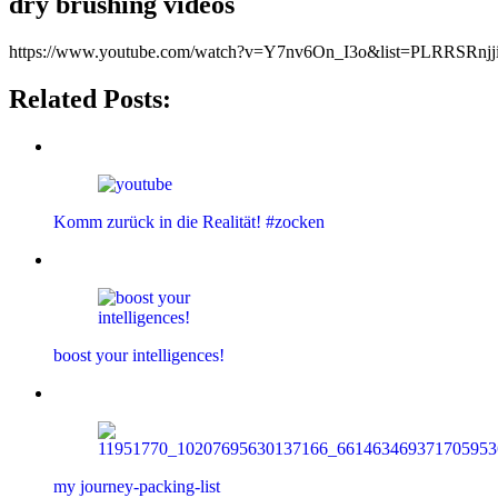
dry brushing videos
https://www.youtube.com/watch?v=Y7nv6On_I3o&list=PLRRSR
Related Posts:
Komm zurück in die Realität! #zocken
boost your intelligences!
my journey-packing-list