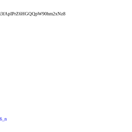
njji3fApIPrZ6HGQQpW90hm2xNz8