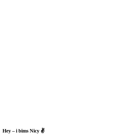
Hey – i bims Nicy ✌