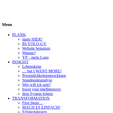
BIYOLOGY
einfach krass und krass einfach
Menu
PLANK
starte HIER!
BI-YOLO-GY
Website benutzen
Warum?
YP – mein Logo
INSIGHT
Lebenskrise
… but I WANT MORE!
Persönlichkeitsentwicklung
Standpunktanalyse
Wer will ich sein?
boost your intelligences!
dem System folgen
TRANSFORMATION
First Steps…
MACH ES EINFACH!
Erfolgsfaktoren