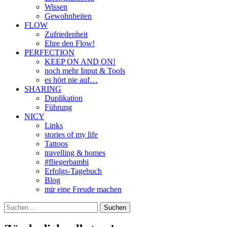
Wissen
Gewohnheiten
FLOW
Zufriedenheit
Ehre den Flow!
PERFECTION
KEEP ON AND ON!
noch mehr Input & Tools
es hört nie auf…
SHARING
Duplikation
Führung
NICY
Links
stories of my life
Tattoos
travelling & homes
#fliegerbambi
Erfolgs-Tagebuch
Blog
mir eine Freude machen
Suchen
nach: