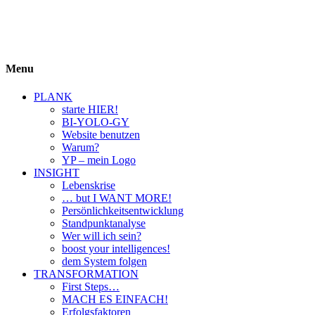
BIYOLOGY
einfach krass und krass einfach
Menu
PLANK
starte HIER!
BI-YOLO-GY
Website benutzen
Warum?
YP – mein Logo
INSIGHT
Lebenskrise
… but I WANT MORE!
Persönlichkeitsentwicklung
Standpunktanalyse
Wer will ich sein?
boost your intelligences!
dem System folgen
TRANSFORMATION
First Steps…
MACH ES EINFACH!
Erfolgsfaktoren