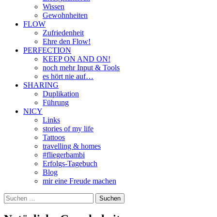
Wissen
Gewohnheiten
FLOW
Zufriedenheit
Ehre den Flow!
PERFECTION
KEEP ON AND ON!
noch mehr Input & Tools
es hört nie auf…
SHARING
Duplikation
Führung
NICY
Links
stories of my life
Tattoos
travelling & homes
#fliegerbambi
Erfolgs-Tagebuch
Blog
mir eine Freude machen
Suchen
nach: