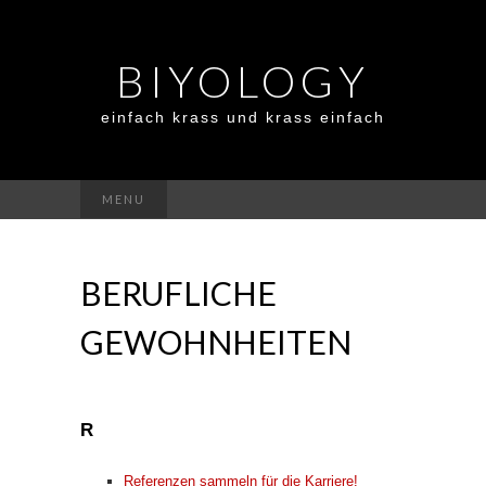
BIYOLOGY
einfach krass und krass einfach
Suchen
MENU
nach:
BERUFLICHE
GEWOHNHEITEN
R
Referenzen sammeln für die Karriere!