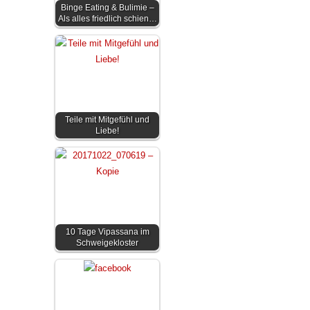
Binge Eating & Bulimie –
Als alles friedlich schien…
Teile mit Mitgefühl und
Liebe!
10 Tage Vipassana im
Schweigekloster