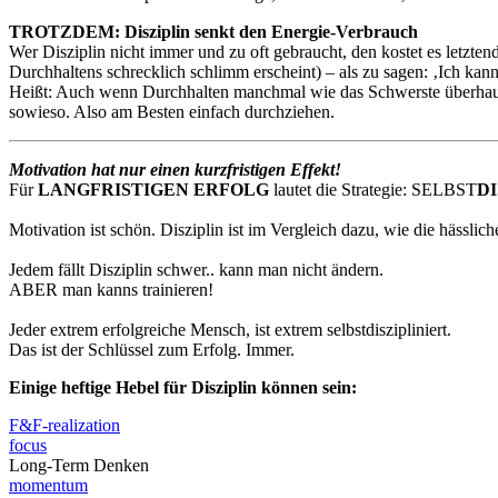
TROTZDEM: Disziplin senkt den Energie-Verbrauch
Wer Disziplin nicht immer und zu oft gebraucht, den kostet es letzte
Durchhaltens schrecklich schlimm erscheint) – als zu sagen: ‚Ich k
Heißt: Auch wenn Durchhalten manchmal wie das Schwerste überhaupt
sowieso. Also am Besten einfach durchziehen.
Motivation hat nur einen kurzfristigen Effekt!
Für
LANGFRISTIGEN ERFOLG
lautet die Strategie: SELBST
DI
Motivation ist schön. Disziplin ist im Vergleich dazu, wie die hässl
Jedem fällt Disziplin schwer.. kann man nicht ändern.
ABER man kanns trainieren!
Jeder extrem erfolgreiche Mensch, ist extrem selbstdiszipliniert.
Das ist der Schlüssel zum Erfolg. Immer.
Einige heftige Hebel für Disziplin können sein:
F&F-realization
focus
Long-Term Denken
momentum