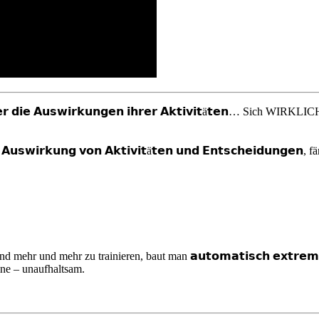
𝗿 𝗱𝗶𝗲 𝗔𝘂𝘀𝘄𝗶𝗿𝗸𝘂𝗻𝗴𝗲𝗻 𝗶𝗵𝗿𝗲𝗿 𝗔𝗸𝘁𝗶𝘃𝗶𝘁ä𝘁𝗲𝗻… Sich 
 𝗔𝘂𝘀𝘄𝗶𝗿𝗸𝘂𝗻𝗴 𝘃𝗼𝗻 𝗔𝗸𝘁𝗶𝘃𝗶𝘁ä𝘁𝗲𝗻 𝘂𝗻𝗱 𝗘𝗻𝘁𝘀𝗰𝗵𝗲𝗶𝗱𝘂𝗻𝗴
d mehr zu trainieren, baut man 𝗮𝘂𝘁𝗼𝗺𝗮𝘁𝗶𝘀𝗰𝗵 𝗲𝘅𝘁𝗿𝗲𝗺𝗲 𝗗𝗶
ne – unaufhaltsam.⁠