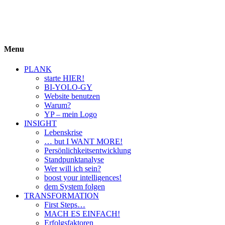
BIYOLOGY
einfach krass und krass einfach
Menu
PLANK
starte HIER!
BI-YOLO-GY
Website benutzen
Warum?
YP – mein Logo
INSIGHT
Lebenskrise
… but I WANT MORE!
Persönlichkeitsentwicklung
Standpunktanalyse
Wer will ich sein?
boost your intelligences!
dem System folgen
TRANSFORMATION
First Steps…
MACH ES EINFACH!
Erfolgsfaktoren