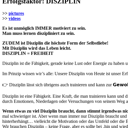
Erfolgsfaktor: DISZIPLIN
>>
pictures
>>
videos
Es ist unmöglich IMMER motiviert zu sein.
Man muss lernen diszipliniert zu sein.
ZUDEM ist Disziplin die höchste Form der Selbstliebe!
Mit Disziplin wird das Leben leicht.
DISZIPLIN = FREIHEIT
Disziplin ist die Fähigkeit, gerade keine Lust oder Energie zu haben u
Im Prinzip wissen wir’s alle: Unsere Disziplin von Heute ist unser E
👉 Disziplin lässt sich übrigens auch trainieren und kann zur 𝗚𝗲𝘄𝗼𝗵
Disziplin ist eine Fähigkeit. Eine Kraft, die man trainieren kann und
durch Emotionen, Niederlagen oder Versuchungen von seinem Weg abbri
Wenn etwas zu viel Disziplin braucht, dann stimmt irgendwas n
mal schwieriger ist. Aber wenn man immer nur Disziplin braucht und 
hinterherhängt… vielleicht die Motivation oder das Umfeld oder die
Wir brauchen Disziplin – keine Frage, aber es sollte bei ‚hin und wied