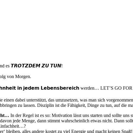
nd es 𝙏𝙍𝙊𝙏𝙕𝘿𝙀𝙈 𝙕𝙐 𝙏𝙐𝙉!
rfolg von Morgen.
𝗻𝗵𝗲𝗶𝘁 𝗶𝗻 𝗷𝗲𝗱𝗲𝗺 𝗟𝗲𝗯𝗲𝗻𝘀𝗯𝗲𝗿𝗲𝗶𝗰𝗵 werden… LET’S GO FOR
 die einen dabei unterstützt, das umzusetzen, was man sich vorgenommen h
ngen zu lassen. Disziplin ist die Fähigkeit, Dinge zu tun, auf die ma
icht…
In der Regel ist es so: Motivation lässt uns starten und sollte uns
davon jede Menge, dann stimmt wahrscheinlich etwas nicht. Dann sollte
 Einfachheit…?
er‘ bleiben, alles andere kostet zu viel Energie und macht keinen Spaß!