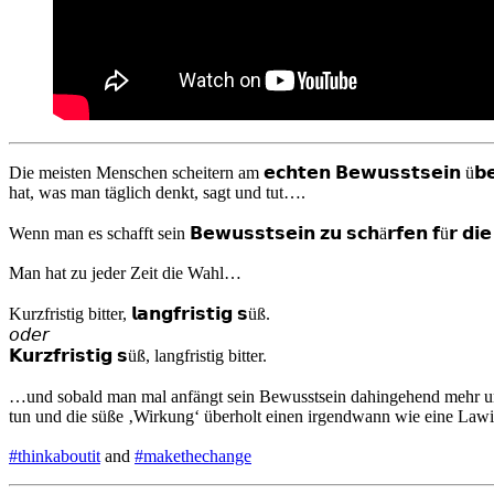
Die meisten Menschen scheitern am 𝗲𝗰𝗵𝘁𝗲𝗻 𝗕𝗲𝘄𝘂𝘀𝘀𝘁𝘀𝗲𝗶𝗻 ü𝗯
hat, was man täglich denkt, sagt und tut…. ⁠
Wenn man es schafft sein 𝗕𝗲𝘄𝘂𝘀𝘀𝘁𝘀𝗲𝗶𝗻 𝘇𝘂 𝘀𝗰𝗵ä𝗿𝗳𝗲𝗻 𝗳ü𝗿 𝗱𝗶𝗲
Man hat zu jeder Zeit die Wahl…⁠
Kurzfristig bitter, 𝗹𝗮𝗻𝗴𝗳𝗿𝗶𝘀𝘁𝗶𝗴 𝘀üß.⁠
𝘰𝘥𝘦𝘳⁠
𝗞𝘂𝗿𝘇𝗳𝗿𝗶𝘀𝘁𝗶𝗴 𝘀üß, langfristig bitter. ⁠
…und sobald man mal anfängt sein Bewusstsein dahingehend mehr und mehr un
tun und die süße ‚Wirkung‘ überholt einen irgendwann wie eine Lawi
#thinkaboutit
and
#makethechange