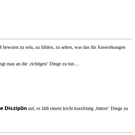
WIRKLICH bewusst zu sein, zu fühlen, zu sehen, was das für Auswirkungen
𝗲𝗻, fängt man an die ‚richtigen‘ Dinge zu tun…⁠
𝘇𝗶𝗽𝗹𝗶𝗻 auf, es fällt einem leicht kurzfristig ‚bittere‘ Dinge zu