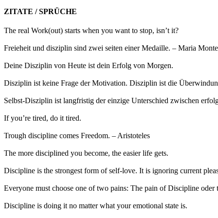
ZITATE / SPRÜCHE
The real Work(out) starts when you want to stop, isn’t it?
Freieheit und disziplin sind zwei seiten einer Medaille. – Maria Monte
Deine Disziplin von Heute ist dein Erfolg von Morgen.
Disziplin ist keine Frage der Motivation. Disziplin ist die Überwind
Selbst-Disziplin ist langfristig der einzige Unterschied zwischen erfo
If you’re tired, do it tired.
Trough discipline comes Freedom. – Aristoteles
The more disciplined you become, the easier life gets.
Discipline is the strongest form of self-love. It is ignoring current p
Everyone must choose one of two pains: The pain of Discipline oder 
Discipline is doing it no matter what your emotional state is.