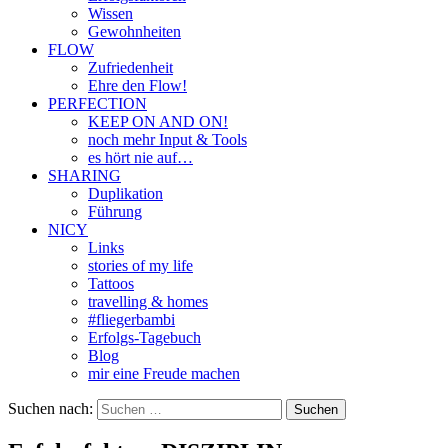
Wissen
Gewohnheiten
FLOW
Zufriedenheit
Ehre den Flow!
PERFECTION
KEEP ON AND ON!
noch mehr Input & Tools
es hört nie auf…
SHARING
Duplikation
Führung
NICY
Links
stories of my life
Tattoos
travelling & homes
#fliegerbambi
Erfolgs-Tagebuch
Blog
mir eine Freude machen
Suchen nach: