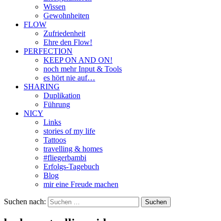
Wissen
Gewohnheiten
FLOW
Zufriedenheit
Ehre den Flow!
PERFECTION
KEEP ON AND ON!
noch mehr Input & Tools
es hört nie auf…
SHARING
Duplikation
Führung
NICY
Links
stories of my life
Tattoos
travelling & homes
#fliegerbambi
Erfolgs-Tagebuch
Blog
mir eine Freude machen
Suchen nach: