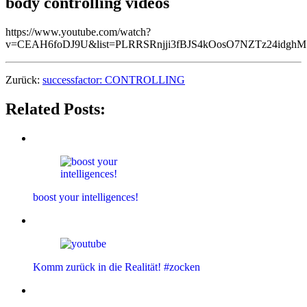
body controlling videos
https://www.youtube.com/watch?
v=CEAH6foDJ9U&list=PLRRSRnjji3fBJS4kOosO7NZTz24idghM
Zurück:
successfactor: CONTROLLING
Related Posts:
boost your intelligences!
Komm zurück in die Realität! #zocken