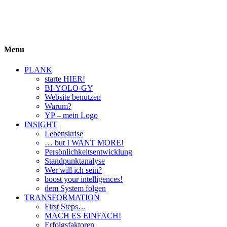
BIYOLOGY
einfach krass und krass einfach
Menu
PLANK
starte HIER!
BI-YOLO-GY
Website benutzen
Warum?
YP – mein Logo
INSIGHT
Lebenskrise
… but I WANT MORE!
Persönlichkeitsentwicklung
Standpunktanalyse
Wer will ich sein?
boost your intelligences!
dem System folgen
TRANSFORMATION
First Steps…
MACH ES EINFACH!
Erfolgsfaktoren