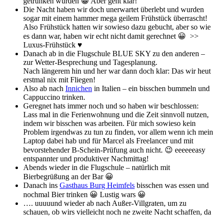
getrunken wurden 😀 Aber geht klar!
Die Nacht haben wir doch unerwartet überlebt und wurden
sogar mit einem hammer mega geilem Frühstück überrascht!
Also Frühstück hatten wir sowieso dazu gebucht, aber so wie
es dann war, haben wir echt nicht damit gerechnet 😀 >>
Luxus-Frühstück ♥
Danach ab in die Flugschule BLUE SKY zu den anderen –
zur Wetter-Besprechung und Tagesplanung.
Nach längerem hin und her war dann doch klar: Das wir heut
erstmal nix mit Fliegen!
Also ab nach
Innichen
in Italien – ein bisschen bummeln und
Cappuccino trinken.
Geregnet hats immer noch und so haben wir beschlossen:
Lass mal in die Ferienwohnung und die Zeit sinnvoll nutzen,
indem wir bisschen was arbeiten. Für mich sowieso kein
Problem irgendwas zu tun zu finden, vor allem wenn ich mein
Laptop dabei hab und für Marcel als Freelancer und mit
bevorstehender B-Schein-Prüfung auch nicht. 😉 eeeeeeasy
entspannter und produktiver Nachmittag!
Abends wieder in die Flugschule – natürlich mit
Bierbegrüßung an der Bar 😀
Danach ins
Gasthaus Burg Heimfels
bisschen was essen und
nochmal Bier trinken 😀 Lustig wars 😀
…. uuuuund wieder ab nach Außer-Villgraten, um zu
schauen, ob wirs vielleicht noch ne zweite Nacht schaffen, da