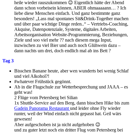
heile wieder rauszukommen 😉 Eigentlich hätte der Abend
dann schon vorbeisein können, ABER ohmaaaaann… ? Ich
liebe diese Menschen einfach. Und ganz bestimmte ganz
besonders! „Lass mal spontanes Sit&Drink-Together machen
und über paar wichtige Dinge reden..“ – Vertriebs-Coaching,
Akquise, Datenpotenziale, Systeme, digitales Arbeiten,
Arbeitsorganisation Website-Programmierung, Beziehungen,
Ziele und soo viel mehr ?? nach diesem mega Input,
inzwischen zu viel Bier und auch noch Glühwein dazu –
dann nachts um drei, doch endlich mal ab ins Bett ?
Tag 3
Bisschen Banane heute, aber wen wunderts bei wenig Schlaf
und viel Alkohol?!
#whatever Frühstück gegönnt.
Ab in die Flugschule zur Wetterbesprechung und JAAA – es
geht was!
2 Flüge vom Petersberg bei Silian
1x Shuttle-Service auf den Berg, dann bisschen Hike bis zum
Gadein Panorama Restaurant
und leider ohne Fly wieder
runter, weil der Wind einfach nicht gepasst hat. Geil wärs
gewesen!
Aber aufgeschoben ist ja nicht aufgehoben 😉
und zu guter letzt noch ein dritter Flug vom Petersberg bei