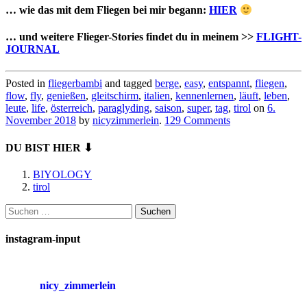
… wie das mit dem Fliegen bei mir begann:
HIER
… und weitere Flieger-Stories findet du in meinem >>
FLIGHT-
JOURNAL
Posted in
fliegerbambi
and tagged
berge
,
easy
,
entspannt
,
fliegen
,
flow
,
fly
,
genießen
,
gleitschirm
,
italien
,
kennenlernen
,
läuft
,
leben
,
leute
,
life
,
österreich
,
paraglyding
,
saison
,
super
,
tag
,
tirol
on
6.
November 2018
by
nicyzimmerlein
.
129 Comments
DU BIST HIER ⬇
BIYOLOGY
tirol
Suchen
nach:
instagram-input
nicy_zimmerlein