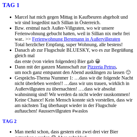
TAG 1
Marcel hat mich gegen Mittag in Kaufbeuren abgeholt und
wir sind losgedüst nach Sillian in Österreich.
Bzw. erstmal nach Außer-Villgraten, wo wir unsere
Ferienwohnung gebucht hatten, weil in Sillian nix mehr frei
war.. >>
Ferienwohnung Bergmann in Außervillgraten
Total herzlicher Empfang, super Wohnung, alle bestens!
Danach ab zur Flugschule BLUESKY, wo es zur Begrüßung
gleich mal
das erste (von vielen folgenden) Bier gab 😀
Dann mit der ganzen Mannschaft zur
Pizzeria Petrus
,
um noch ganz entspannt den Abend ausklingen zu lassen 🙂
Gesprächs-Thema Nummer 1: …dass wir die folgende Nacht
nicht überleben werden!! …dass wir uns trauen, wirklich in
Außervillgraten zu übernachten! ….dass wir absolut
wahnsinnig sind! Wir werden da nicht wieder rauskommen!
Keine Chance! Kein Mensch konnte sich vorstellen, dass wir
am nächsten Tag überhaupt wieder in der Flugschule
auftauchen! #ausservillgraten #waslos
TAG 2
Man merkt schon, dass gestern ein zwei drei vier Bier