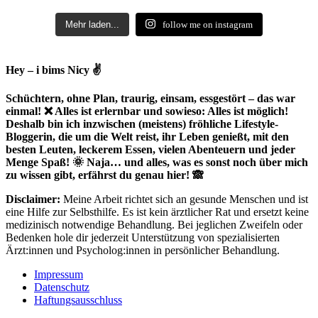
Mehr laden...
follow me on instagram
Hey – i bims Nicy ✌
Schüchtern, ohne Plan, traurig, einsam, essgestört – das war
einmal! ❌ Alles ist erlernbar und sowieso: Alles ist möglich!
Deshalb bin ich inzwischen (meistens) fröhliche Lifestyle-
Bloggerin, die um die Welt reist, ihr Leben genießt, mit den
besten Leuten, leckerem Essen, vielen Abenteuern und jeder
Menge Spaß! 🌞 Naja… und alles, was es sonst noch über mich
zu wissen gibt, erfährst du genau hier! 🙈
Disclaimer:
Meine Arbeit richtet sich an gesunde Menschen und ist
eine Hilfe zur Selbsthilfe. Es ist kein ärztlicher Rat und ersetzt keine
medizinisch notwendige Behandlung. Bei jeglichen Zweifeln oder
Bedenken hole dir jederzeit Unterstützung von spezialisierten
Ärzt:innen und Psycholog:innen in persönlicher Behandlung.
Impressum
Datenschutz
Haftungsausschluss