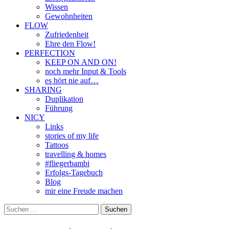
Wissen
Gewohnheiten
FLOW
Zufriedenheit
Ehre den Flow!
PERFECTION
KEEP ON AND ON!
noch mehr Input & Tools
es hört nie auf…
SHARING
Duplikation
Führung
NICY
Links
stories of my life
Tattoos
travelling & homes
#fliegerbambi
Erfolgs-Tagebuch
Blog
mir eine Freude machen
Suchen
nach: