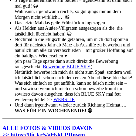
3 Tage hintereinander am Saufen – irgendwann ist dann auch
mal gut!! 😀
Wahnsinn, irgendwann reichts, so gut gings mir an dem
Morgen nicht wirklich… 😀
Das letzte Mal das geile Frühstück reingezogen.
Als Helden aus Außer-Villgraten ausgezogen als die, die
tatsächlich überlebt haben! 😀
Nochmal in die Flugschule gefahren, um mich dort spontan
dort für nächstes Jahr ab März als Aushilfe zu bewerben und
natürlich um alle zu verabschieden – mit großer Hoffnung auf
ein baldiges Wiedersehen ♥
(ein paar Tage später dann auch direkt die Bewerbung
rausgeschickt:
Bewerbung BLUE SKY
)
Natürlich bewerbe ich mich da nicht zum Spaß, sondern weil
ich tatsächlich schon nach dem ersten Abend diese Idee hatte!
Was sich einfach so gut anfühlt, kann so falsch nicht sein –
und sowieso wenn ich mich da schon bewerbe könnt ihr
sowieso davon ausgehen, dass ich BLUE SKY mal fett
weiterempfehle! >>
WEBSITE
Und dann irgendwann wieder zurück Richtung Heimat….
WAS FÜR EIN WOCHENENDE! 😀
ALLE FOTOS & VIDEOS DAVON
>>
https://flic.kr/s/aHskLPDnwm