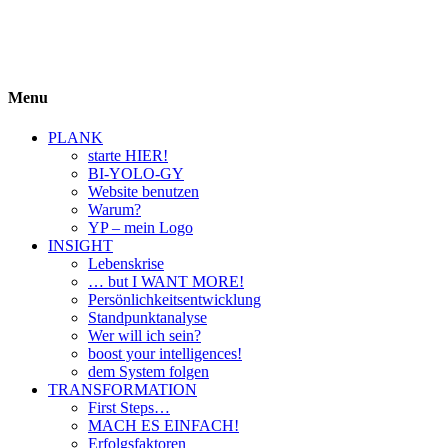
BIYOLOGY
einfach krass und krass einfach
Menu
PLANK
starte HIER!
BI-YOLO-GY
Website benutzen
Warum?
YP – mein Logo
INSIGHT
Lebenskrise
… but I WANT MORE!
Persönlichkeitsentwicklung
Standpunktanalyse
Wer will ich sein?
boost your intelligences!
dem System folgen
TRANSFORMATION
First Steps…
MACH ES EINFACH!
Erfolgsfaktoren