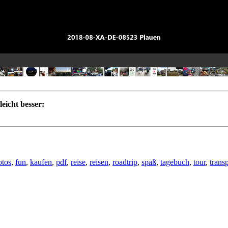
eicht besser:
otos
,
fun
,
kaufen
,
pdf
,
reise
,
reisen
,
roadtrip
,
spaß
,
tagebuch
,
tour
,
transp