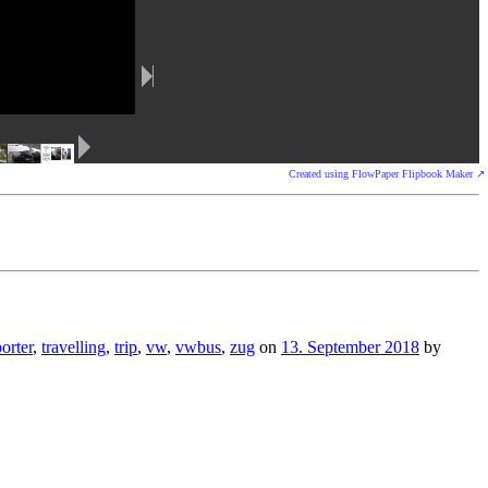
Created using FlowPaper Flipbook Maker ↗
orter
,
travelling
,
trip
,
vw
,
vwbus
,
zug
on
13. September 2018
by