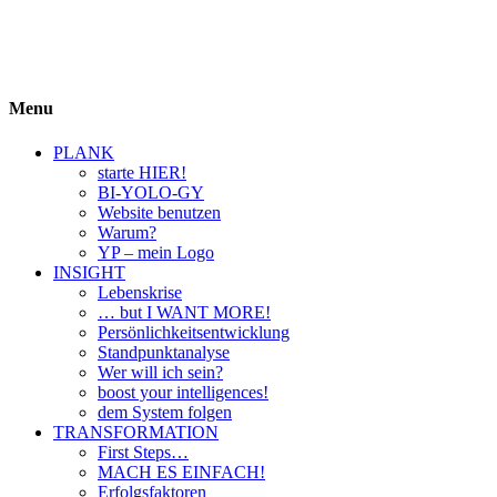
BIYOLOGY
einfach krass und krass einfach
Menu
PLANK
starte HIER!
BI-YOLO-GY
Website benutzen
Warum?
YP – mein Logo
INSIGHT
Lebenskrise
… but I WANT MORE!
Persönlichkeitsentwicklung
Standpunktanalyse
Wer will ich sein?
boost your intelligences!
dem System folgen
TRANSFORMATION
First Steps…
MACH ES EINFACH!
Erfolgsfaktoren