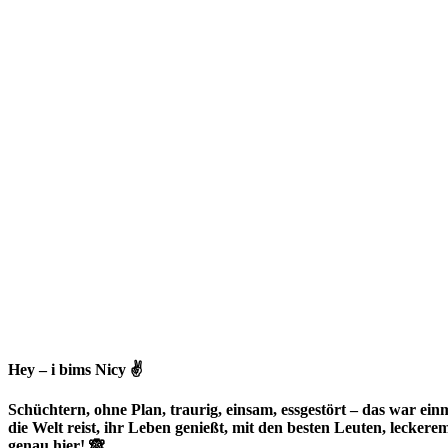
Hey – i bims Nicy ✌
Schüchtern, ohne Plan, traurig, einsam, essgestört – das war einma
die Welt reist, ihr Leben genießt, mit den besten Leuten, lecker
genau hier! 🙈