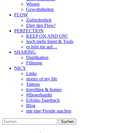
Wissen
Gewohnheiten
FLOW
Zufriedenheit
Ehre den Flow!
PERFECTION
KEEP ON AND ON!
noch mehr Input & Tools
es hört nie auf…
SHARING
Duplikation
Führung
NICY
Links
stories of my life
Tattoos
travelling & homes
#fliegerbambi
Erfolgs-Tagebuch
Blog
mir eine Freude machen
Suchen
nach: