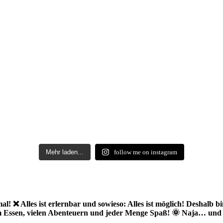
Mehr laden...
follow me on instagram
l! ❌ Alles ist erlernbar und sowieso: Alles ist möglich! Deshalb bi
em Essen, vielen Abenteuern und jeder Menge Spaß! 🌞 Naja… und al