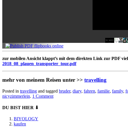
zur mobilen Ansicht klappt’s mit dem direkten Link zur PDF viell
2018_08_plauen_transporter_tour.pdf
mehr von meinem Reisen unter >>
travelling
Posted in
travelling
and tagged
bruder
,
diary
,
fahren
,
familie
,
family
,
f
nicyzimmerlein
.
1 Comment
DU BIST HIER ⬇
BIYOLOGY
kaufen