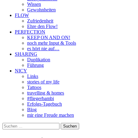
Wissen
Gewohnheiten
FLOW
Zufriedenheit
Ehre den Flow!
PERFECTION
KEEP ON AND ON!
noch mehr Input & Tools
es hört nie auf…
SHARING
Duplikation
Führung
NICY
Links
stories of my life
Tattoos
travelling & homes
#fliegerbambi
Erfolgs-Tagebuch
Blog
mir eine Freude machen
Suchen
nach: