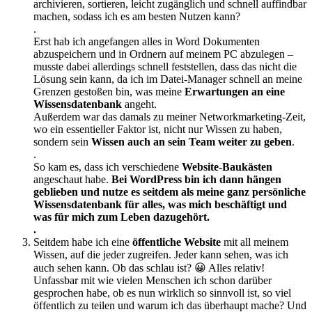
archivieren, sortieren, leicht zugänglich und schnell auffindbar
machen, sodass ich es am besten Nutzen kann?
.
Erst hab ich angefangen alles in Word Dokumenten
abzuspeichern und in Ordnern auf meinem PC abzulegen –
musste dabei allerdings schnell feststellen, dass das nicht die
Lösung sein kann, da ich im Datei-Manager schnell an meine
Grenzen gestoßen bin, was meine
Erwartungen an eine
Wissensdatenbank
angeht.
Außerdem war das damals zu meiner Networkmarketing-Zeit,
wo ein essentieller Faktor ist, nicht nur Wissen zu haben,
sondern sein
Wissen auch an sein Team weiter zu geben
.
.
So kam es, dass ich verschiedene
Website-Baukästen
angeschaut habe.
Bei WordPress bin ich dann hängen
geblieben und nutze es seitdem als meine ganz persönliche
Wissensdatenbank für alles, was mich beschäftigt und
was für mich zum Leben dazugehört.
.
Seitdem habe ich eine
öffentliche Website
mit all meinem
Wissen, auf die jeder zugreifen. Jeder kann sehen, was ich
auch sehen kann. Ob das schlau ist? 😀 Alles relativ!
Unfassbar mit wie vielen Menschen ich schon darüber
gesprochen habe, ob es nun wirklich so sinnvoll ist, so viel
öffentlich zu teilen und warum ich das überhaupt mache? Und