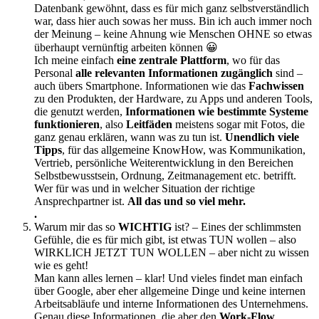
Datenbank gewöhnt, dass es für mich ganz selbstverständlich
war, dass hier auch sowas her muss. Bin ich auch immer noch
der Meinung – keine Ahnung wie Menschen OHNE so etwas
überhaupt vernünftig arbeiten können 😀
Ich meine einfach
eine zentrale Plattform
, wo für das
Personal
alle relevanten Informationen zugänglich
sind –
auch übers Smartphone. Informationen wie das
Fachwissen
zu den Produkten, der Hardware, zu Apps und anderen Tools,
die genutzt werden,
Informationen wie bestimmte Systeme
funktionieren
, also
Leitfäden
meistens sogar mit Fotos, die
ganz genau erklären, wann was zu tun ist.
Unendlich viele
Tipps
, für das allgemeine KnowHow, was Kommunikation,
Vertrieb, persönliche Weiterentwicklung in den Bereichen
Selbstbewusstsein, Ordnung, Zeitmanagement etc. betrifft.
Wer für was und in welcher Situation der richtige
Ansprechpartner ist.
All das und so viel mehr.
.
Warum mir das so
WICHTIG
ist? – Eines der schlimmsten
Gefühle, die es für mich gibt, ist etwas TUN wollen – also
WIRKLICH JETZT TUN WOLLEN – aber nicht zu wissen
wie es geht!
Man kann alles lernen – klar! Und vieles findet man einfach
über Google, aber eher allgemeine Dinge und keine internen
Arbeitsabläufe und interne Informationen des Unternehmens.
Genau diese Informationen, die aber den
Work-Flow