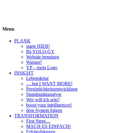
BIYOLOGY
einfach krass und krass einfach
Menu
PLANK
starte HIER!
BI-YOLO-GY
Website benutzen
Warum?
YP – mein Logo
INSIGHT
Lebenskrise
… but I WANT MORE!
Persönlichkeitsentwicklung
Standpunktanalyse
Wer will ich sein?
boost your intelligences!
dem System folgen
TRANSFORMATION
First Steps…
MACH ES EINFACH!
Erfolgsfaktoren