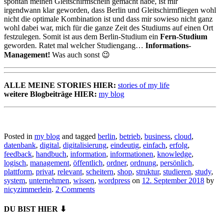
spontan meinen Gleitschirmschein gemacht habe, ist mir
irgendwann klar geworden, dass Berlin und Gleitschirmfliegen wohl
nicht die optimale Kombination ist und dass mir sowieso nicht ganz
wohl dabei war, mich für die ganze Zeit des Studiums auf einen Ort
festzulegen. Somit ist aus dem Berlin-Studium ein
Fern-Studium
geworden. Ratet mal welcher Studiengang…
Informations-
Management!
Was auch sonst 😉
ALLE MEINE STORIES HIER:
stories of my life
weitere Blogbeiträge HIER:
my blog
Posted in
my blog
and tagged
berlin
,
betrieb
,
business
,
cloud
,
datenbank
,
digital
,
digitalisierung
,
eindeutig
,
einfach
,
erfolg
,
feedback
,
handbuch
,
information
,
informationen
,
knowledge
,
logisch
,
management
,
öffentlich
,
ordner
,
ordnung
,
persönlich
,
plattform
,
privat
,
relevant
,
scheitern
,
shop
,
struktur
,
studieren
,
study
,
system
,
unternehmen
,
wissen
,
wordpress
on
12. September 2018
by
nicyzimmerlein
.
2 Comments
DU BIST HIER ⬇