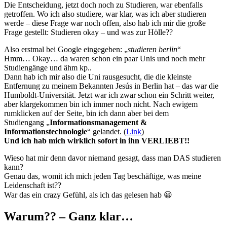
Die Entscheidung, jetzt doch noch zu Studieren, war ebenfalls
getroffen. Wo ich also studiere, war klar, was ich aber studieren
werde – diese Frage war noch offen, also hab ich mir die große
Frage gestellt: Studieren okay – und was zur Hölle??
Also erstmal bei Google eingegeben: „
studieren berlin
“
Hmm… Okay… da waren schon ein paar Unis und noch mehr
Studiengänge und ähm kp..
Dann hab ich mir also die Uni rausgesucht, die die kleinste
Entfernung zu meinem Bekannten Jesús in Berlin hat – das war die
Humboldt-Universität. Jetzt war ich zwar schon ein Schritt weiter,
aber klargekommen bin ich immer noch nicht. Nach ewigem
rumklicken auf der Seite, bin ich dann aber bei dem
Studiengang „
Informationsmanagement &
Informationstechnologie
“ gelandet. (
Link
)
Und ich hab mich wirklich sofort in ihn VERLIEBT!!
Wieso hat mir denn davor niemand gesagt, dass man DAS studieren
kann?
Genau das, womit ich mich jeden Tag beschäftige, was meine
Leidenschaft ist??
War das ein crazy Gefühl, als ich das gelesen hab 😀
Warum?? – Ganz klar…