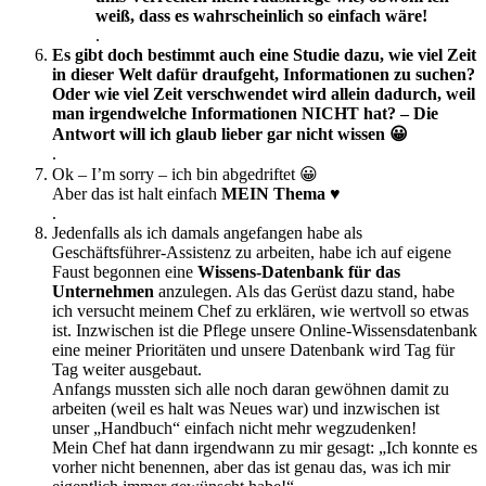
weiß, dass es wahrscheinlich so einfach wäre!
.
Es gibt doch bestimmt auch eine Studie dazu, wie viel Zeit
in dieser Welt dafür draufgeht, Informationen zu suchen?
Oder wie viel Zeit verschwendet wird allein dadurch, weil
man irgendwelche Informationen NICHT hat? – Die
Antwort will ich glaub lieber gar nicht wissen 😀
.
Ok – I’m sorry – ich bin abgedriftet 😀
Aber das ist halt einfach
MEIN Thema ♥
.
Jedenfalls als ich damals angefangen habe als
Geschäftsführer-Assistenz zu arbeiten, habe ich auf eigene
Faust begonnen eine
Wissens-Datenbank für das
Unternehmen
anzulegen. Als das Gerüst dazu stand, habe
ich versucht meinem Chef zu erklären, wie wertvoll so etwas
ist. Inzwischen ist die Pflege unsere Online-Wissensdatenbank
eine meiner Prioritäten und unsere Datenbank wird Tag für
Tag weiter ausgebaut.
Anfangs mussten sich alle noch daran gewöhnen damit zu
arbeiten (weil es halt was Neues war) und inzwischen ist
unser „Handbuch“ einfach nicht mehr wegzudenken!
Mein Chef hat dann irgendwann zu mir gesagt: „Ich konnte es
vorher nicht benennen, aber das ist genau das, was ich mir