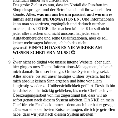
eigentlich immer gewünscht habe!“
Das große Ziel ist es nun, dass im Notfall die Putzfrau im
Shop einspringen und der Betrieb auch mit ihr weiterlaufen
könnte.
Alles, was um uns herum passiert und worum es
immer geht sind INFORMATIONEN.
Und Informationen
kann man so sortieren, zugänglich und dadurch nutzbar
machen, dass JEDER alles machen könnte. Klar soll nicht
jeder alles machen und nicht umsonst hat jeder seine
Aufgabenbereiche und seine Qualifikationen, aber es soll
keiner mehr sagen können, ich hab das nicht
gewusst!
EINFACH DASS ES NIE WIEDER AM
WISSEN SCHEITERN MUSS! 😉
.
Zwar nicht so digital wie unsere interne Website, aber auch
hier ging es ums Thema Informations-Management, habe ich
mich damals für unser heutiges Ordner-System eingesetzt.
Alles andere, bis auf unser heutiges Ordner-System, hat für
mich absolut keinen Sinn ergeben und hätte vor allem
langfristig wieder zu Unübersichtlichkeit geführt. Deshalb bin
ich dabei echt hartnäckig geblieben, bis mein Chef nach viel
Überzeugungsarbeit von mir zugestimmt hat, dass wir ab
sofort genau nach diesem System arbeiten. DANKE an mein
Chef für sein Feedback immer – denn auch hier hat er gesagt:
„Das war eine der besten Entscheidungen, die ich je getroffen
habe, dass wir jetzt nach diesem System arbeiten!“