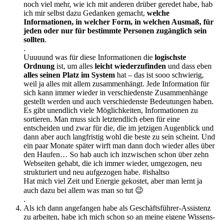
noch viel mehr, wie ich mit anderen drüber geredet habe, hab
ich mir selbst dazu Gedanken gemacht,
welche
Informationen, in welcher Form, in welchen Ausmaß, für
jeden oder nur für bestimmte Personen zugänglich sein
sollten
.
.
Uuuuund was für diese Informationen die
logischste
Ordnung
ist, um alles
leicht wiederzufinden
und dass eben
alles seinen Platz im System
hat – das ist sooo schwierig,
weil ja alles mit allem zusammenhängt. Jede Information für
sich kann immer wieder in verschiedenste Zusammenhänge
gestellt werden und auch verschiedenste Bedeutungen haben.
Es gibt unendlich viele Möglichkeiten, Informationen zu
sortieren. Man muss sich letztendlich eben für eine
entscheiden und zwar für die, die im jetzigen Augenblick und
dann aber auch langfristig wohl die beste zu sein scheint. Und
ein paar Monate später wirft man dann doch wieder alles über
den Haufen… So hab auch ich inzwischen schon über zehn
Webseiten gehabt, die ich immer wieder, umgezogen, neu
strukturiert und neu aufgezogen habe. #ishaltso
Hat mich viel Zeit und Energie gekostet, aber man lernt ja
auch dazu bei allem was man so tut 😉
.
Als ich dann angefangen habe als Geschäftsführer-Assistenz
zu arbeiten, habe ich mich schon so an meine eigene Wissens-