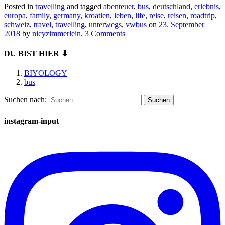
Posted in
travelling
and tagged
abenteuer
,
bus
,
deutschland
,
erlebnis
,
europa
,
family
,
germany
,
kroatien
,
leben
,
life
,
reise
,
reisen
,
roadtrip
,
schweiz
,
travel
,
travelling
,
unterwegs
,
vwbus
on
23. September
2018
by
nicyzimmerlein
.
3 Comments
DU BIST HIER ⬇
BIYOLOGY
bus
Suchen nach:
instagram-input