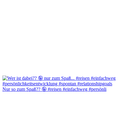
Nur so zum Spaß?? 🤪 #reisen #einfachweg #persönli