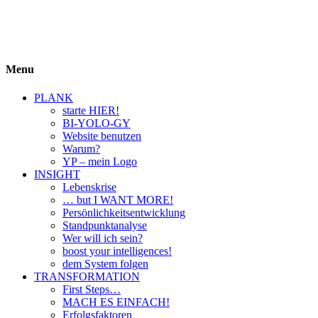
BIYOLOGY
einfach krass und krass einfach
Menu
PLANK
starte HIER!
BI-YOLO-GY
Website benutzen
Warum?
YP – mein Logo
INSIGHT
Lebenskrise
… but I WANT MORE!
Persönlichkeitsentwicklung
Standpunktanalyse
Wer will ich sein?
boost your intelligences!
dem System folgen
TRANSFORMATION
First Steps…
MACH ES EINFACH!
Erfolgsfaktoren