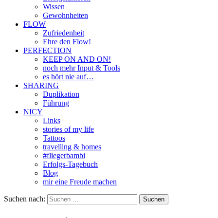
Wissen
Gewohnheiten
FLOW
Zufriedenheit
Ehre den Flow!
PERFECTION
KEEP ON AND ON!
noch mehr Input & Tools
es hört nie auf…
SHARING
Duplikation
Führung
NICY
Links
stories of my life
Tattoos
travelling & homes
#fliegerbambi
Erfolgs-Tagebuch
Blog
mir eine Freude machen
Suchen nach: