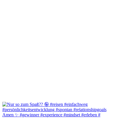
Amen ✨️ #gewinner #experience #mindset #erleben #