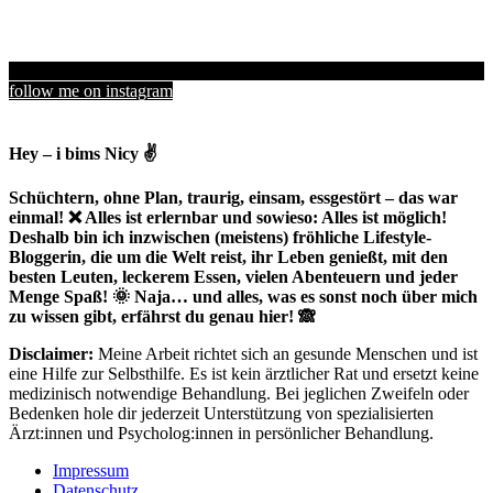
follow me on instagram
Hey – i bims Nicy ✌
Schüchtern, ohne Plan, traurig, einsam, essgestört – das war
einmal! ❌ Alles ist erlernbar und sowieso: Alles ist möglich!
Deshalb bin ich inzwischen (meistens) fröhliche Lifestyle-
Bloggerin, die um die Welt reist, ihr Leben genießt, mit den
besten Leuten, leckerem Essen, vielen Abenteuern und jeder
Menge Spaß! 🌞 Naja… und alles, was es sonst noch über mich
zu wissen gibt, erfährst du genau hier! 🙈
Disclaimer:
Meine Arbeit richtet sich an gesunde Menschen und ist
eine Hilfe zur Selbsthilfe. Es ist kein ärztlicher Rat und ersetzt keine
medizinisch notwendige Behandlung. Bei jeglichen Zweifeln oder
Bedenken hole dir jederzeit Unterstützung von spezialisierten
Ärzt:innen und Psycholog:innen in persönlicher Behandlung.
Impressum
Datenschutz