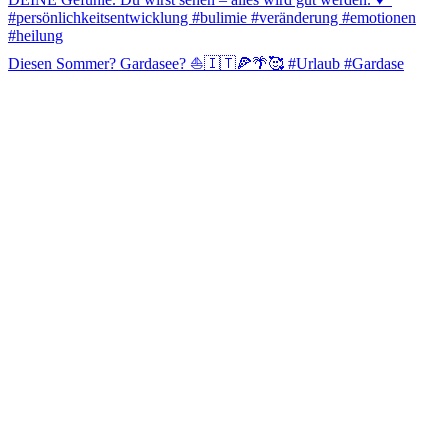
Diesen Sommer? Gardasee? ⛵️🇮🇹🍕🌴🥰 #Urlaub #Gardase