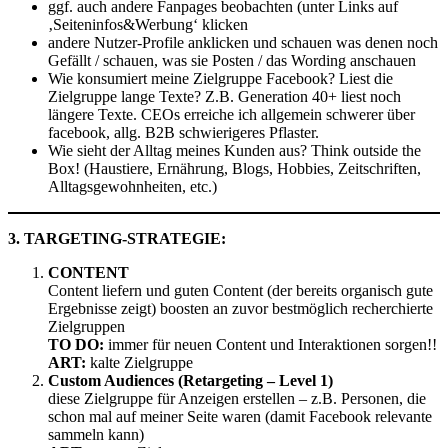
ggf. auch andere Fanpages beobachten (unter Links auf
‚Seiteninfos&Werbung‘ klicken
andere Nutzer-Profile anklicken und schauen was denen noch
Gefällt / schauen, was sie Posten / das Wording anschauen
Wie konsumiert meine Zielgruppe Facebook? Liest die
Zielgruppe lange Texte? Z.B. Generation 40+ liest noch
längere Texte. CEOs erreiche ich allgemein schwerer über
facebook, allg. B2B schwierigeres Pflaster.
Wie sieht der Alltag meines Kunden aus? Think outside the
Box! (Haustiere, Ernährung, Blogs, Hobbies, Zeitschriften,
Alltagsgewohnheiten, etc.)
3. TARGETING-STRATEGIE:
CONTENT
Content liefern und guten Content (der bereits organisch gute
Ergebnisse zeigt) boosten an zuvor bestmöglich recherchierte
Zielgruppen
TO DO:
immer für neuen Content und Interaktionen sorgen!!
ART:
kalte Zielgruppe
Custom Audiences (Retargeting – Level 1)
diese Zielgruppe für Anzeigen erstellen – z.B. Personen, die
schon mal auf meiner Seite waren (damit Facebook relevante
sammeln kann)