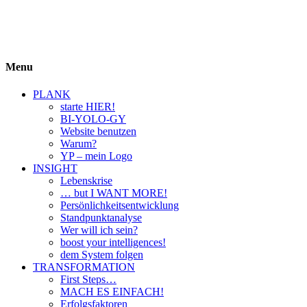
BIYOLOGY
einfach krass und krass einfach
Menu
PLANK
starte HIER!
BI-YOLO-GY
Website benutzen
Warum?
YP – mein Logo
INSIGHT
Lebenskrise
… but I WANT MORE!
Persönlichkeitsentwicklung
Standpunktanalyse
Wer will ich sein?
boost your intelligences!
dem System folgen
TRANSFORMATION
First Steps…
MACH ES EINFACH!
Erfolgsfaktoren