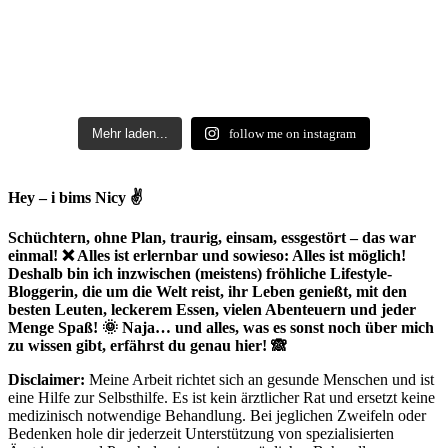
Mehr laden...
follow me on instagram
Hey – i bims Nicy ✌
Schüchtern, ohne Plan, traurig, einsam, essgestört – das war
einmal! ❌ Alles ist erlernbar und sowieso: Alles ist möglich!
Deshalb bin ich inzwischen (meistens) fröhliche Lifestyle-
Bloggerin, die um die Welt reist, ihr Leben genießt, mit den
besten Leuten, leckerem Essen, vielen Abenteuern und jeder
Menge Spaß! 🌞 Naja… und alles, was es sonst noch über mich
zu wissen gibt, erfährst du genau hier! 🙈
Disclaimer:
Meine Arbeit richtet sich an gesunde Menschen und ist
eine Hilfe zur Selbsthilfe. Es ist kein ärztlicher Rat und ersetzt keine
medizinisch notwendige Behandlung. Bei jeglichen Zweifeln oder
Bedenken hole dir jederzeit Unterstützung von spezialisierten