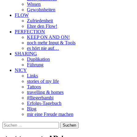
Wissen
Gewohnheiten
FLOW
Zufriedenheit
Ehre den Flow!
PERFECTION
KEEP ON AND ON!
noch mehr Input & Tools
es hört nie auf…
SHARING
Duplikation
Führung
NICY
Links
stories of my life
Tattoos
travelling & homes
#fliegerbambi
Erfolgs-Tagebuch
Blog
mir eine Freude machen
Suchen
nach: