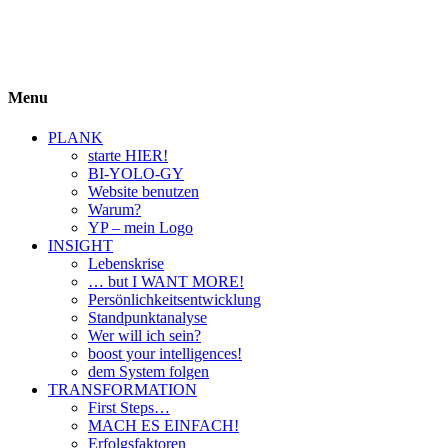
BIYOLOGY
einfach krass und krass einfach
Menu
PLANK
starte HIER!
BI-YOLO-GY
Website benutzen
Warum?
YP – mein Logo
INSIGHT
Lebenskrise
… but I WANT MORE!
Persönlichkeitsentwicklung
Standpunktanalyse
Wer will ich sein?
boost your intelligences!
dem System folgen
TRANSFORMATION
First Steps…
MACH ES EINFACH!
Erfolgsfaktoren