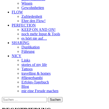
Wissen
Gewohnheiten
FLOW
Zufriedenheit
Ehre den Flow!
PERFECTION
KEEP ON AND ON!
noch mehr Input & Tools
es hört nie auf…
SHARING
Duplikation
Führung
NICY
Links
stories of my life
Tattoos
travelling & homes
#fliegerbambi
Erfolgs-Tagebuch
Blog
mir eine Freude machen
Suchen
nach: