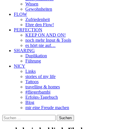
Wissen
Gewohnheiten
FLOW
Zufriedenheit
Ehre den Flow!
PERFECTION
KEEP ON AND ON!
noch mehr Input & Tools
es hört nie auf…
SHARING
Duplikation
Führung
NICY
Links
stories of my life
Tattoos
travelling & homes
#fliegerbambi
Erfolgs-Tagebuch
Blog
mir eine Freude machen
Suchen
nach: