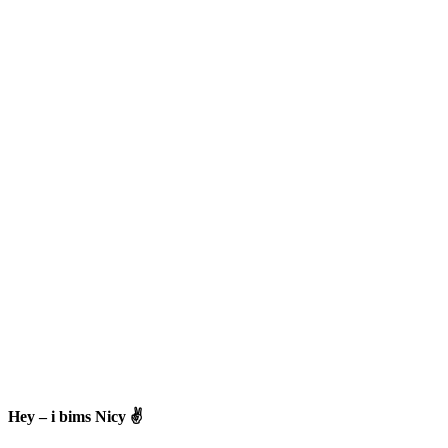
Hey – i bims Nicy ✌