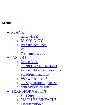
BIYOLOGY
einfach krass und krass einfach
Menu
PLANK
starte HIER!
BI-YOLO-GY
Website benutzen
Warum?
YP – mein Logo
INSIGHT
Lebenskrise
… but I WANT MORE!
Persönlichkeitsentwicklung
Standpunktanalyse
Wer will ich sein?
boost your intelligences!
dem System folgen
TRANSFORMATION
First Steps…
MACH ES EINFACH!
Erfolgsfaktoren