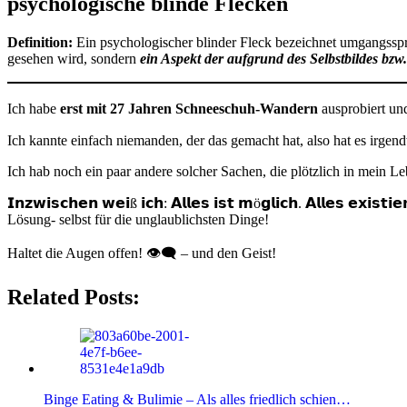
psychologische blinde Flecken
Definition:
Ein psychologischer blinder Fleck bezeichnet umgangsspra
gesehen wird, sondern
ein Aspekt der aufgrund des Selbstbildes bzw.
Ich habe
erst mit 27 Jahren Schneeschuh-Wandern
ausprobiert un
Ich kannte einfach niemanden, der das gemacht hat, also hat es irgend
Ich hab noch ein paar andere solcher Sachen, die plötzlich in mein L
𝗜𝗻𝘇𝘄𝗶𝘀𝗰𝗵𝗲𝗻 𝘄𝗲𝗶ß 𝗶𝗰𝗵: 𝗔𝗹𝗹𝗲𝘀 𝗶𝘀𝘁 𝗺ö𝗴𝗹𝗶𝗰𝗵. 𝗔𝗹𝗹
Lösung- selbst für die unglaublichsten Dinge!
Haltet die Augen offen! 👁‍🗨 – und den Geist!
Related Posts:
Binge Eating & Bulimie – Als alles friedlich schien…