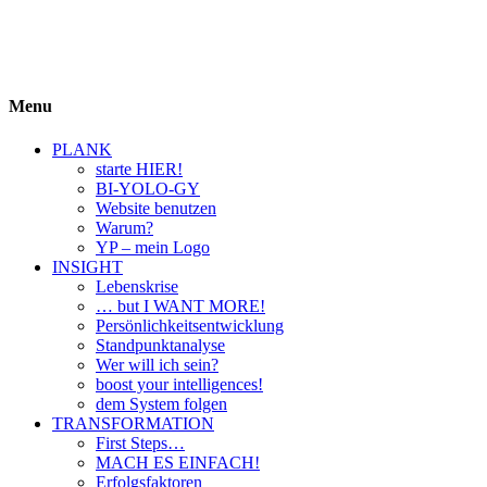
BIYOLOGY
einfach krass und krass einfach
Menu
PLANK
starte HIER!
BI-YOLO-GY
Website benutzen
Warum?
YP – mein Logo
INSIGHT
Lebenskrise
… but I WANT MORE!
Persönlichkeitsentwicklung
Standpunktanalyse
Wer will ich sein?
boost your intelligences!
dem System folgen
TRANSFORMATION
First Steps…
MACH ES EINFACH!
Erfolgsfaktoren