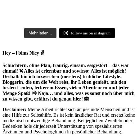
Mehr laden...
follow me on instagram
Hey – i bims Nicy ✌
Schüchtern, ohne Plan, traurig, einsam, essgestört – das war
einmal! ❌ Alles ist erlernbar und sowieso: Alles ist möglich!
Deshalb bin ich inzwischen (meistens) fröhliche Lifestyle-
Bloggerin, die um die Welt reist, ihr Leben genießt, mit den
besten Leuten, leckerem Essen, vielen Abenteuern und jeder
Menge Spaß! 🌞 Naja… und alles, was es sonst noch über mich
zu wissen gibt, erfährst du genau hier! 🙈
Disclaimer:
Meine Arbeit richtet sich an gesunde Menschen und ist
eine Hilfe zur Selbsthilfe. Es ist kein ärztlicher Rat und ersetzt keine
medizinisch notwendige Behandlung. Bei jeglichen Zweifeln oder
Bedenken hole dir jederzeit Unterstützung von spezialisierten
Ärzt:innen und Psycholog:innen in persönlicher Behandlung.