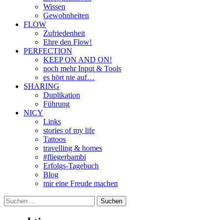
Wissen
Gewohnheiten
FLOW
Zufriedenheit
Ehre den Flow!
PERFECTION
KEEP ON AND ON!
noch mehr Input & Tools
es hört nie auf…
SHARING
Duplikation
Führung
NICY
Links
stories of my life
Tattoos
travelling & homes
#fliegerbambi
Erfolgs-Tagebuch
Blog
mir eine Freude machen
Suchen
nach: