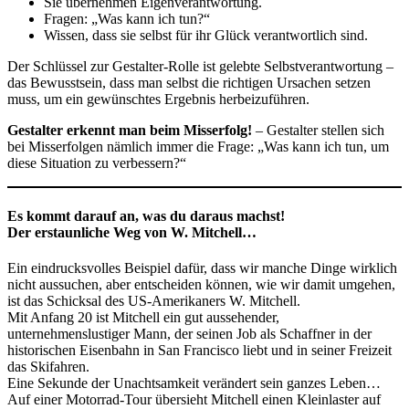
Sie übernehmen Eigenverantwortung.
Fragen: „Was kann ich tun?“
Wissen, dass sie selbst für ihr Glück verantwortlich sind.
Der Schlüssel zur Gestalter-Rolle ist gelebte Selbstverantwortung –
das Bewusstsein, dass man selbst die richtigen Ursachen setzen
muss, um ein gewünschtes Ergebnis herbeizuführen.
Gestalter erkennt man beim Misserfolg!
– Gestalter stellen sich
bei Misserfolgen nämlich immer die Frage: „Was kann ich tun, um
diese Situation zu verbessern?“
Es kommt darauf an, was du daraus machst!
Der erstaunliche Weg von W. Mitchell…
Ein eindrucksvolles Beispiel dafür, dass wir manche Dinge wirklich
nicht aussuchen, aber entscheiden können, wie wir damit umgehen,
ist das Schicksal des US-Amerikaners W. Mitchell.
Mit Anfang 20 ist Mitchell ein gut aussehender,
unternehmenslustiger Mann, der seinen Job als Schaffner in der
historischen Eisenbahn in San Francisco liebt und in seiner Freizeit
das Skifahren.
Eine Sekunde der Unachtsamkeit verändert sein ganzes Leben…
Auf einer Motorrad-Tour übersieht Mitchell einen Kleinlaster auf