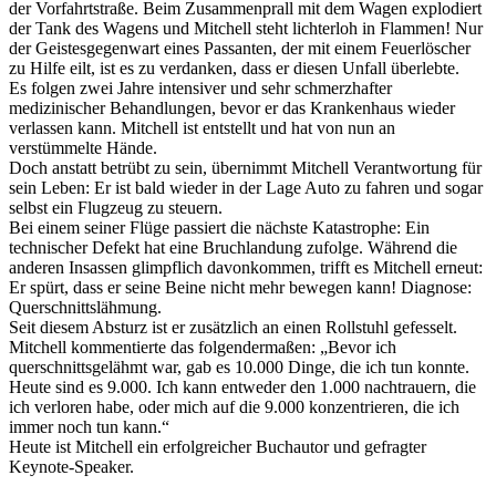
der Vorfahrtstraße. Beim Zusammenprall mit dem Wagen explodiert
der Tank des Wagens und Mitchell steht lichterloh in Flammen! Nur
der Geistesgegenwart eines Passanten, der mit einem Feuerlöscher
zu Hilfe eilt, ist es zu verdanken, dass er diesen Unfall überlebte.
Es folgen zwei Jahre intensiver und sehr schmerzhafter
medizinischer Behandlungen, bevor er das Krankenhaus wieder
verlassen kann. Mitchell ist entstellt und hat von nun an
verstümmelte Hände.
Doch anstatt betrübt zu sein, übernimmt Mitchell Verantwortung für
sein Leben: Er ist bald wieder in der Lage Auto zu fahren und sogar
selbst ein Flugzeug zu steuern.
Bei einem seiner Flüge passiert die nächste Katastrophe: Ein
technischer Defekt hat eine Bruchlandung zufolge. Während die
anderen Insassen glimpflich davonkommen, trifft es Mitchell erneut:
Er spürt, dass er seine Beine nicht mehr bewegen kann! Diagnose:
Querschnittslähmung.
Seit diesem Absturz ist er zusätzlich an einen Rollstuhl gefesselt.
Mitchell kommentierte das folgendermaßen: „Bevor ich
querschnittsgelähmt war, gab es 10.000 Dinge, die ich tun konnte.
Heute sind es 9.000. Ich kann entweder den 1.000 nachtrauern, die
ich verloren habe, oder mich auf die 9.000 konzentrieren, die ich
immer noch tun kann.“
Heute ist Mitchell ein erfolgreicher Buchautor und gefragter
Keynote-Speaker.