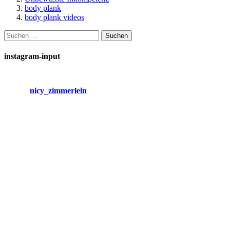
body plank
body plank videos
Suchen
nach:
instagram-input
nicy_zimmerlein