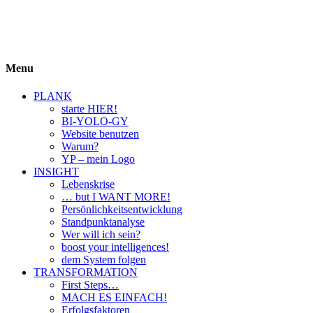
BIYOLOGY
einfach krass und krass einfach
Menu
PLANK
starte HIER!
BI-YOLO-GY
Website benutzen
Warum?
YP – mein Logo
INSIGHT
Lebenskrise
… but I WANT MORE!
Persönlichkeitsentwicklung
Standpunktanalyse
Wer will ich sein?
boost your intelligences!
dem System folgen
TRANSFORMATION
First Steps…
MACH ES EINFACH!
Erfolgsfaktoren