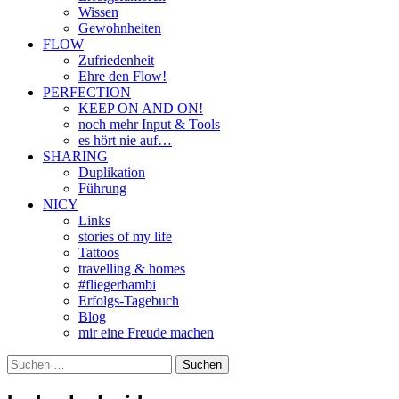
Wissen
Gewohnheiten
FLOW
Zufriedenheit
Ehre den Flow!
PERFECTION
KEEP ON AND ON!
noch mehr Input & Tools
es hört nie auf…
SHARING
Duplikation
Führung
NICY
Links
stories of my life
Tattoos
travelling & homes
#fliegerbambi
Erfolgs-Tagebuch
Blog
mir eine Freude machen
Suchen
nach: