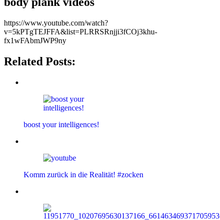
body plank videos
https://www.youtube.com/watch?
v=5kPTgTEJFFA&list=PLRRSRnjji3fCOj3khu-
fx1wFAbmJWP9ny
Related Posts:
boost your intelligences!
Komm zurück in die Realität! #zocken