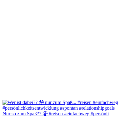
Nur so zum Spaß?? 🤪 #reisen #einfachweg #persönli