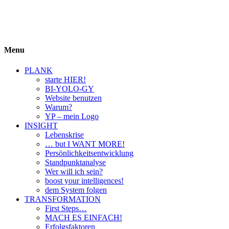
BIYOLOGY
einfach krass und krass einfach
Menu
PLANK
starte HIER!
BI-YOLO-GY
Website benutzen
Warum?
YP – mein Logo
INSIGHT
Lebenskrise
… but I WANT MORE!
Persönlichkeitsentwicklung
Standpunktanalyse
Wer will ich sein?
boost your intelligences!
dem System folgen
TRANSFORMATION
First Steps…
MACH ES EINFACH!
Erfolgsfaktoren