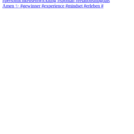
Amen ✨️ #gewinner #experience #mindset #erleben #