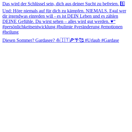
Diesen Sommer? Gardasee? ⛵️🇮🇹🍕🌴🥰 #Urlaub #Gardase