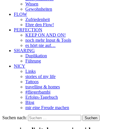
Wissen
Gewohnheiten
FLOW
Zufriedenheit
Ehre den Flow!
PERFECTION
KEEP ON AND ON!
noch mehr Input & Tools
es hört nie auf…
SHARING
Duplikation
Führung
NICY
Links
stories of my life
Tattoos
travelling & homes
#fliegerbambi
Erfolgs-Tagebuch
Blog
mir eine Freude machen
Suchen nach: