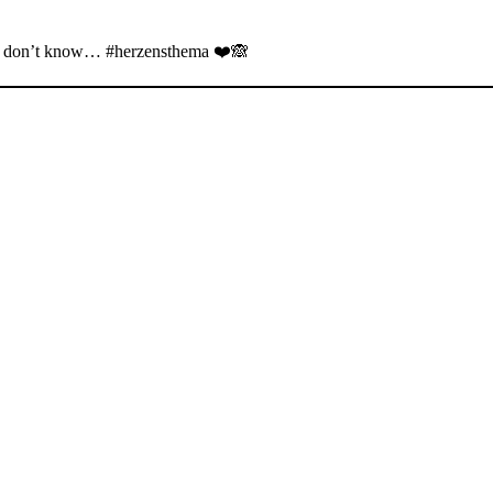
, i don’t know… #herzensthema ❤️🙈