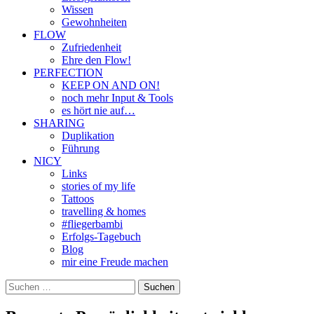
Wissen
Gewohnheiten
FLOW
Zufriedenheit
Ehre den Flow!
PERFECTION
KEEP ON AND ON!
noch mehr Input & Tools
es hört nie auf…
SHARING
Duplikation
Führung
NICY
Links
stories of my life
Tattoos
travelling & homes
#fliegerbambi
Erfolgs-Tagebuch
Blog
mir eine Freude machen
Suchen
nach: