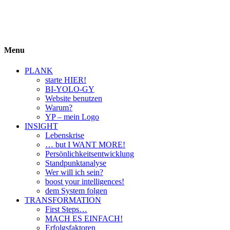
BIYOLOGY
einfach krass und krass einfach
Menu
PLANK
starte HIER!
BI-YOLO-GY
Website benutzen
Warum?
YP – mein Logo
INSIGHT
Lebenskrise
… but I WANT MORE!
Persönlichkeitsentwicklung
Standpunktanalyse
Wer will ich sein?
boost your intelligences!
dem System folgen
TRANSFORMATION
First Steps…
MACH ES EINFACH!
Erfolgsfaktoren