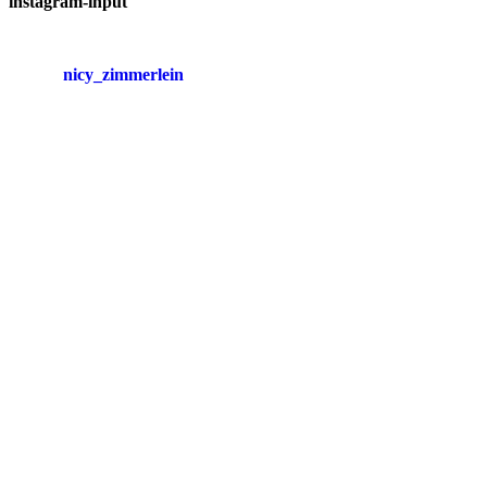
instagram-input
nicy_zimmerlein