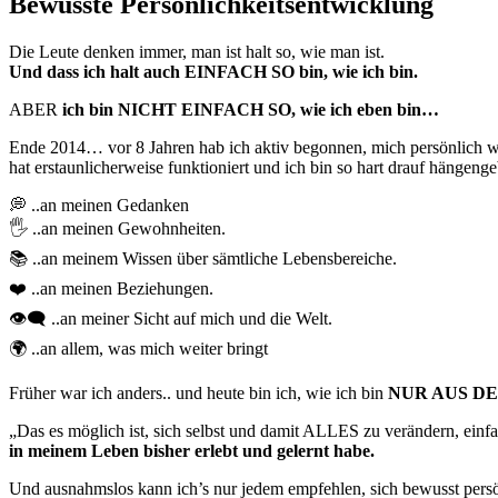
Bewusste Persönlichkeitsentwicklung
Die Leute denken immer, man ist halt so, wie man ist.
Und dass ich halt auch EINFACH SO bin, wie ich bin.
ABER
ich bin NICHT EINFACH SO, wie ich eben bin…
Ende 2014… vor 8 Jahren hab ich aktiv begonnen, mich persönlich weit
hat erstaunlicherweise funktioniert und ich bin so hart drauf hängengeb
💭 ..an meinen Gedanken
🖐️ ..an meinen Gewohnheiten.
📚 ..an meinem Wissen über sämtliche Lebensbereiche.
❤️ ..an meinen Beziehungen.
👁️‍🗨️ ..an meiner Sicht auf mich und die Welt.
🌍 ..an allem, was mich weiter bringt
Früher war ich anders.. und heute bin ich, wie ich bin
NUR AUS D
„Das es möglich ist, sich selbst und damit ALLES zu verändern, einf
in meinem Leben bisher erlebt und gelernt habe.
Und ausnahmslos kann ich’s nur jedem empfehlen, sich bewusst pe