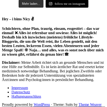
Mehr laden...
follow me on instagram
Hey – i bims Nicy ✌
Schüchtern, ohne Plan, traurig, einsam, essgestört – das war
einmal! ❌ Alles ist erlernbar und sowieso: Alles ist möglich!
Deshalb bin ich inzwischen (meistens) fröhliche Lifestyle-
Bloggerin, die um die Welt reist, ihr Leben genießt, mit den
besten Leuten, leckerem Essen, vielen Abenteuern und jeder
Menge Spaß! 🌞 Naja… und alles, was es sonst noch über mich
zu wissen gibt, erfährst du genau hier! 🙈
Disclaimer:
Meine Arbeit richtet sich an gesunde Menschen und ist
eine Hilfe zur Selbsthilfe. Es ist kein ärztlicher Rat und ersetzt keine
medizinisch notwendige Behandlung. Bei jeglichen Zweifeln oder
Bedenken hole dir jederzeit Unterstützung von spezialisierten
Ärzt:innen und Psycholog:innen in persönlicher Behandlung.
Impressum
Datenschutz
Haftungsausschluss
Proudly powered by
WordPress
·
Theme: Suits by
Theme Weaver