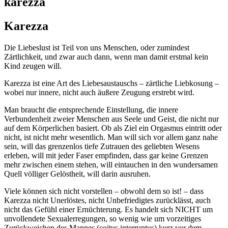
karezza
Karezza
Die Liebeslust ist Teil von uns Menschen, oder zumindest
Zärtlichkeit, und zwar auch dann, wenn man damit erstmal kein
Kind zeugen will.
Karezza ist eine Art des Liebesaustauschs – zärtliche Liebkosung –
wobei nur innere, nicht auch äußere Zeugung erstrebt wird.
Man braucht die entsprechende Einstellung, die innere
Verbundenheit zweier Menschen aus Seele und Geist, die nicht nur
auf dem Körperlichen basiert. Ob als Ziel ein Orgasmus eintritt oder
nicht, ist nicht mehr wesentlich. Man will sich vor allem ganz nahe
sein, will das grenzenlos tiefe Zutrauen des geliebten Wesens
erleben, will mit jeder Faser empfinden, dass gar keine Grenzen
mehr zwischen einem stehen, will eintauchen in den wundersamen
Quell völliger Gelöstheit, will darin ausruhen.
Viele können sich nicht vorstellen – obwohl dem so ist! – dass
Karezza nicht Unerlöstes, nicht Unbefriedigtes zurücklässt, auch
nicht das Gefühl einer Ernüchterung. Es handelt sich NICHT um
unvollendete Sexualerregungen, so wenig wie um vorzeitiges
Zurückweichen des Mannes (coitus interruptus) kurz vor dem