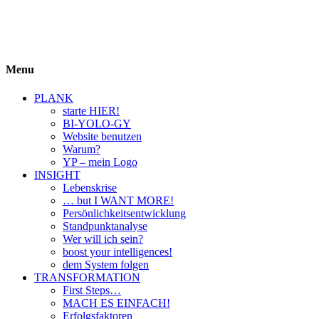
BIYOLOGY
einfach krass und krass einfach
Menu
PLANK
starte HIER!
BI-YOLO-GY
Website benutzen
Warum?
YP – mein Logo
INSIGHT
Lebenskrise
… but I WANT MORE!
Persönlichkeitsentwicklung
Standpunktanalyse
Wer will ich sein?
boost your intelligences!
dem System folgen
TRANSFORMATION
First Steps…
MACH ES EINFACH!
Erfolgsfaktoren