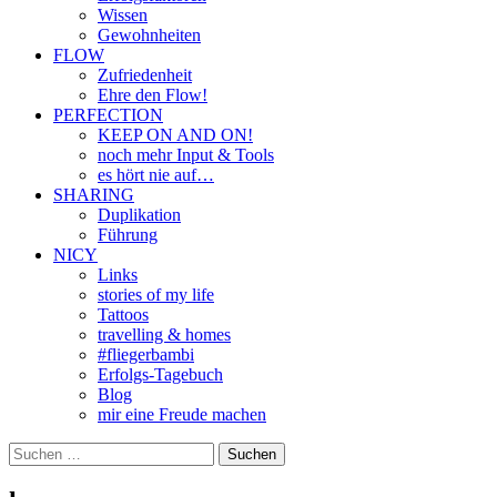
Wissen
Gewohnheiten
FLOW
Zufriedenheit
Ehre den Flow!
PERFECTION
KEEP ON AND ON!
noch mehr Input & Tools
es hört nie auf…
SHARING
Duplikation
Führung
NICY
Links
stories of my life
Tattoos
travelling & homes
#fliegerbambi
Erfolgs-Tagebuch
Blog
mir eine Freude machen
Suchen
nach: