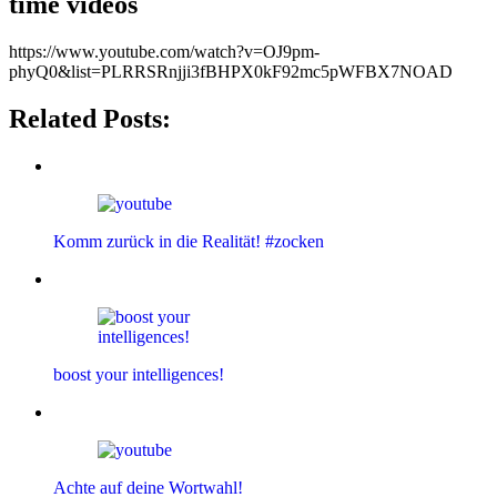
time videos
https://www.youtube.com/watch?v=OJ9pm-
phyQ0&list=PLRRSRnjji3fBHPX0kF92mc5pWFBX7NOAD
Related Posts:
Komm zurück in die Realität! #zocken
boost your intelligences!
Achte auf deine Wortwahl!