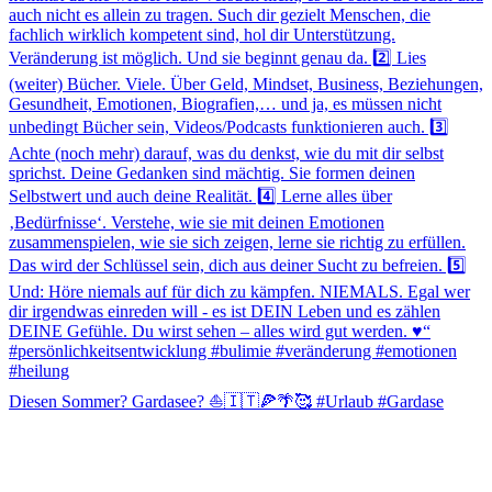
Diesen Sommer? Gardasee? ⛵️🇮🇹🍕🌴🥰 #Urlaub #Gardase