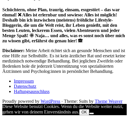
Schüchtern, ohne Plan, traurig, einsam, essgestört – das war
einmal! ❌ Alles ist erlernbar und sowieso: Alles ist möglich!
Deshalb bin ich inzwischen (meistens) fröhliche Lifestyle-
Bloggerin, die um die Welt reist, ihr Leben genießt, mit den
besten Leuten, leckerem Essen, vielen Abenteuern und jeder
Menge Spaß! 🌞 Naja… und alles, was es sonst noch über mich
zu wissen gibt, erfährst du genau hier! 🙈
Disclaimer:
Meine Arbeit richtet sich an gesunde Menschen und ist
eine Hilfe zur Selbsthilfe. Es ist kein ärztlicher Rat und ersetzt keine
medizinisch notwendige Behandlung. Bei jeglichen Zweifeln oder
Bedenken hole dir jederzeit Unterstützung von spezialisierten
Ärzt:innen und Psycholog:innen in persönlicher Behandlung.
Impressum
Datenschutz
Haftungsausschluss
Proudly powered by
WordPress
·
Theme: Suits by
Theme Weaver
Diese Website benutzt Cookies. Wenn du die Website weiter nutzt,
gehen wir von deinem Einverständnis aus.
OK