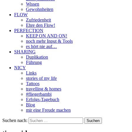
Wissen
Gewohnheiten
FLOW
Zufriedenheit
Ehre den Flow!
PERFECTION
KEEP ON AND ON!
noch mehr Input & Tools
es hört nie auf…
SHARING
Duplikation
Führung
NICY
Links
stories of my life
Tattoos
travelling & homes
#fliegerbambi
Erfolgs-Tagebuch
Blog
mir eine Freude machen
Suchen nach: