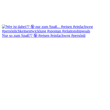
Nur so zum Spaß?? 🤪 #reisen #einfachweg #persönli