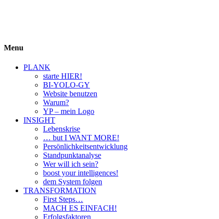
BIYOLOGY
einfach krass und krass einfach
Menu
PLANK
starte HIER!
BI-YOLO-GY
Website benutzen
Warum?
YP – mein Logo
INSIGHT
Lebenskrise
… but I WANT MORE!
Persönlichkeitsentwicklung
Standpunktanalyse
Wer will ich sein?
boost your intelligences!
dem System folgen
TRANSFORMATION
First Steps…
MACH ES EINFACH!
Erfolgsfaktoren