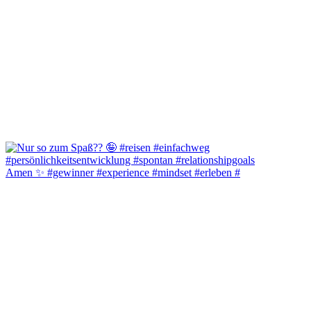
Amen ✨️ #gewinner #experience #mindset #erleben #