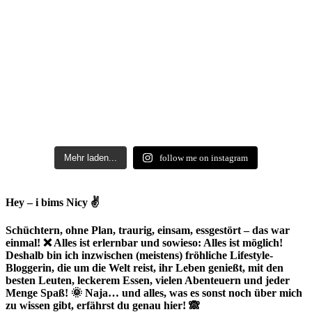
Mehr laden...
follow me on instagram
Hey – i bims Nicy ✌
Schüchtern, ohne Plan, traurig, einsam, essgestört – das war
einmal! ❌ Alles ist erlernbar und sowieso: Alles ist möglich!
Deshalb bin ich inzwischen (meistens) fröhliche Lifestyle-
Bloggerin, die um die Welt reist, ihr Leben genießt, mit den
besten Leuten, leckerem Essen, vielen Abenteuern und jeder
Menge Spaß! 🌞 Naja… und alles, was es sonst noch über mich
zu wissen gibt, erfährst du genau hier! 🙈