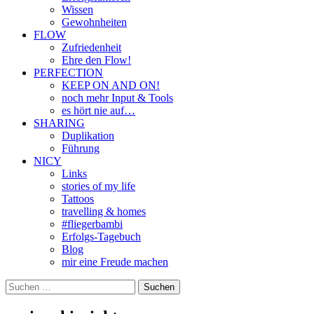
Wissen
Gewohnheiten
FLOW
Zufriedenheit
Ehre den Flow!
PERFECTION
KEEP ON AND ON!
noch mehr Input & Tools
es hört nie auf…
SHARING
Duplikation
Führung
NICY
Links
stories of my life
Tattoos
travelling & homes
#fliegerbambi
Erfolgs-Tagebuch
Blog
mir eine Freude machen
Suchen
nach: