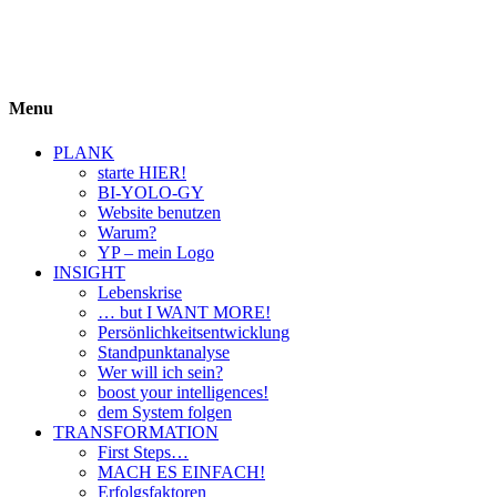
BIYOLOGY
einfach krass und krass einfach
Menu
PLANK
starte HIER!
BI-YOLO-GY
Website benutzen
Warum?
YP – mein Logo
INSIGHT
Lebenskrise
… but I WANT MORE!
Persönlichkeitsentwicklung
Standpunktanalyse
Wer will ich sein?
boost your intelligences!
dem System folgen
TRANSFORMATION
First Steps…
MACH ES EINFACH!
Erfolgsfaktoren