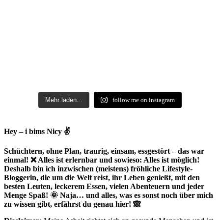
Mehr laden...
follow me on instagram
Hey – i bims Nicy ✌
Schüchtern, ohne Plan, traurig, einsam, essgestört – das war
einmal! ❌ Alles ist erlernbar und sowieso: Alles ist möglich!
Deshalb bin ich inzwischen (meistens) fröhliche Lifestyle-
Bloggerin, die um die Welt reist, ihr Leben genießt, mit den
besten Leuten, leckerem Essen, vielen Abenteuern und jeder
Menge Spaß! 🌞 Naja… und alles, was es sonst noch über mich
zu wissen gibt, erfährst du genau hier! 🙈