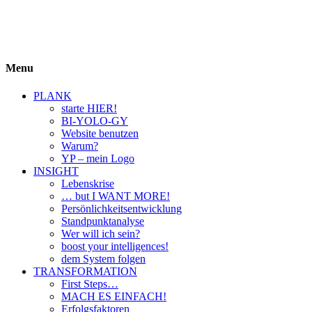
BIYOLOGY
einfach krass und krass einfach
Menu
PLANK
starte HIER!
BI-YOLO-GY
Website benutzen
Warum?
YP – mein Logo
INSIGHT
Lebenskrise
… but I WANT MORE!
Persönlichkeitsentwicklung
Standpunktanalyse
Wer will ich sein?
boost your intelligences!
dem System folgen
TRANSFORMATION
First Steps…
MACH ES EINFACH!
Erfolgsfaktoren