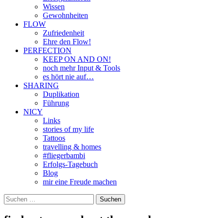
Wissen
Gewohnheiten
FLOW
Zufriedenheit
Ehre den Flow!
PERFECTION
KEEP ON AND ON!
noch mehr Input & Tools
es hört nie auf…
SHARING
Duplikation
Führung
NICY
Links
stories of my life
Tattoos
travelling & homes
#fliegerbambi
Erfolgs-Tagebuch
Blog
mir eine Freude machen
Suchen
nach: