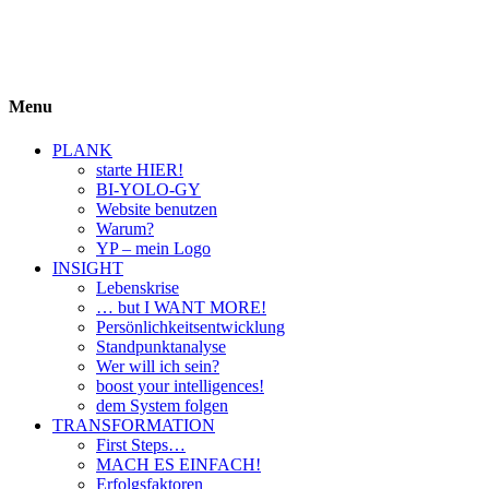
BIYOLOGY
einfach krass und krass einfach
Menu
PLANK
starte HIER!
BI-YOLO-GY
Website benutzen
Warum?
YP – mein Logo
INSIGHT
Lebenskrise
… but I WANT MORE!
Persönlichkeitsentwicklung
Standpunktanalyse
Wer will ich sein?
boost your intelligences!
dem System folgen
TRANSFORMATION
First Steps…
MACH ES EINFACH!
Erfolgsfaktoren