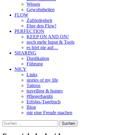
Wissen
Gewohnheiten
FLOW
Zufriedenheit
Ehre den Flow!
PERFECTION
KEEP ON AND ON!
noch mehr Input & Tools
es hört nie auf…
SHARING
Duplikation
Führung
NICY
Links
stories of my life
Tattoos
travelling & homes
#fliegerbambi
Erfolgs-Tagebuch
Blog
mir eine Freude machen
Suchen
nach: