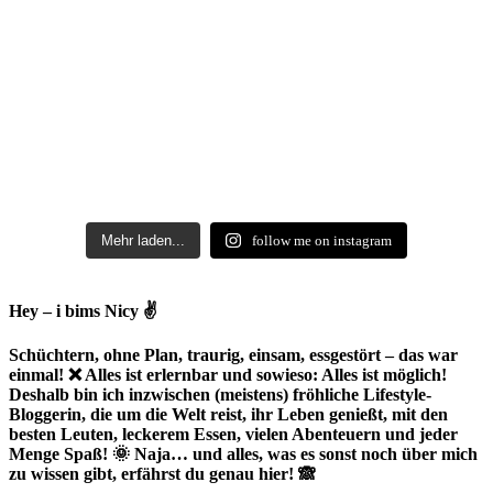
Mehr laden...
follow me on instagram
Hey – i bims Nicy ✌
Schüchtern, ohne Plan, traurig, einsam, essgestört – das war
einmal! ❌ Alles ist erlernbar und sowieso: Alles ist möglich!
Deshalb bin ich inzwischen (meistens) fröhliche Lifestyle-
Bloggerin, die um die Welt reist, ihr Leben genießt, mit den
besten Leuten, leckerem Essen, vielen Abenteuern und jeder
Menge Spaß! 🌞 Naja… und alles, was es sonst noch über mich
zu wissen gibt, erfährst du genau hier! 🙈