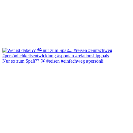
Nur so zum Spaß?? 🤪 #reisen #einfachweg #persönli