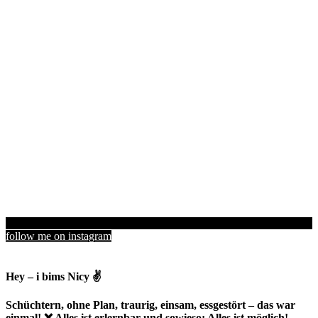
follow me on instagram
Hey – i bims Nicy ✌
Schüchtern, ohne Plan, traurig, einsam, essgestört – das war
einmal! ❌ Alles ist erlernbar und sowieso: Alles ist möglich!