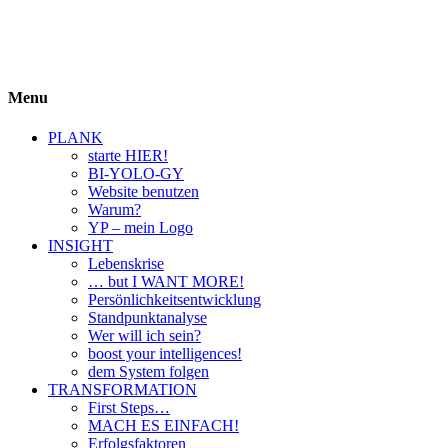
BIYOLOGY
einfach krass und krass einfach
Menu
PLANK
starte HIER!
BI-YOLO-GY
Website benutzen
Warum?
YP – mein Logo
INSIGHT
Lebenskrise
… but I WANT MORE!
Persönlichkeitsentwicklung
Standpunktanalyse
Wer will ich sein?
boost your intelligences!
dem System folgen
TRANSFORMATION
First Steps…
MACH ES EINFACH!
Erfolgsfaktoren