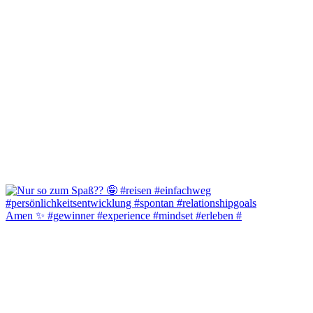
Amen ✨️ #gewinner #experience #mindset #erleben #