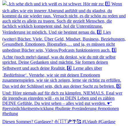
Diesen Sommer? Gardasee? ⛵️🇮🇹🍕🌴🥰 #Urlaub #Gardase