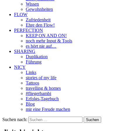
Wissen
Gewohnheiten
FLOW
Zufriedenheit
Ehre den Flow!
PERFECTION
KEEP ON AND ON!
noch mehr Input & Tools
es hört nie auf…
SHARING
Duplikation
Führung
NICY
Links
stories of my life
Tattoos
travelling & homes
#fliegerbambi
Erfolgs-Tagebuch
Blog
mir eine Freude machen
Suchen nach: