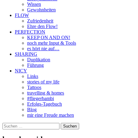
Wissen
Gewohnheiten
FLOW
Zufriedenheit
Ehre den Flow!
PERFECTION
KEEP ON AND ON!
noch mehr Input & Tools
es hört nie auf…
SHARING
Duplikation
Führung
NICY
Links
stories of my life
Tattoos
travelling & homes
#fliegerbambi
Erfolgs-Tagebuch
Blog
mir eine Freude machen
Suchen
nach: