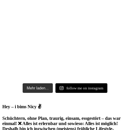
Mehr laden...
follow me on instagram
Hey – i bims Nicy ✌
Schüchtern, ohne Plan, traurig, einsam, essgestört – das war
einmal! ❌ Alles ist erlernbar und sowieso: Alles ist möglich!
Deshalb bin ich inzwischen (meistens) fröhliche Lifestyle-