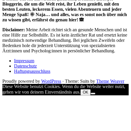
Bloggerin, die um die Welt reist, ihr Leben genießt, mit den
besten Leuten, leckerem Essen, vielen Abenteuern und jeder
Menge Spaß! 🌞 Naja… und alles, was es sonst noch über mich
zu wissen gibt, erfährst du genau hier! 🙈
Disclaimer:
Meine Arbeit richtet sich an gesunde Menschen und ist
eine Hilfe zur Selbsthilfe. Es ist kein ärztlicher Rat und ersetzt keine
medizinisch notwendige Behandlung. Bei jeglichen Zweifeln oder
Bedenken hole dir jederzeit Unterstützung von spezialisierten
Ärzt:innen und Psycholog:innen in persönlicher Behandlung.
Impressum
Datenschutz
Haftungsausschluss
Proudly powered by
WordPress
·
Theme: Suits by
Theme Weaver
Diese Website benutzt Cookies. Wenn du die Website weiter nutzt,
gehen wir von deinem Einverständnis aus.
OK