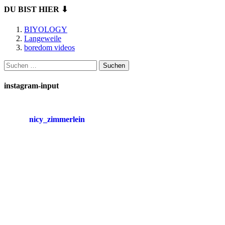
DU BIST HIER ⬇
BIYOLOGY
Langeweile
boredom videos
Suchen
nach:
instagram-input
nicy_zimmerlein