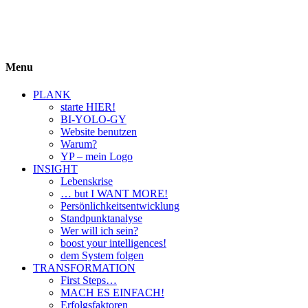
BIYOLOGY
einfach krass und krass einfach
Menu
PLANK
starte HIER!
BI-YOLO-GY
Website benutzen
Warum?
YP – mein Logo
INSIGHT
Lebenskrise
… but I WANT MORE!
Persönlichkeitsentwicklung
Standpunktanalyse
Wer will ich sein?
boost your intelligences!
dem System folgen
TRANSFORMATION
First Steps…
MACH ES EINFACH!
Erfolgsfaktoren