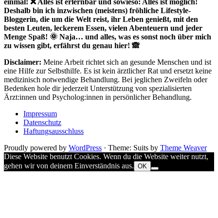
einmal! ❌ Alles ist erlernbar und sowieso: Alles ist möglich!
Deshalb bin ich inzwischen (meistens) fröhliche Lifestyle-
Bloggerin, die um die Welt reist, ihr Leben genießt, mit den
besten Leuten, leckerem Essen, vielen Abenteuern und jeder
Menge Spaß! 🌞 Naja… und alles, was es sonst noch über mich
zu wissen gibt, erfährst du genau hier! 🙈
Disclaimer:
Meine Arbeit richtet sich an gesunde Menschen und ist
eine Hilfe zur Selbsthilfe. Es ist kein ärztlicher Rat und ersetzt keine
medizinisch notwendige Behandlung. Bei jeglichen Zweifeln oder
Bedenken hole dir jederzeit Unterstützung von spezialisierten
Ärzt:innen und Psycholog:innen in persönlicher Behandlung.
Impressum
Datenschutz
Haftungsausschluss
Proudly powered by
WordPress
·
Theme: Suits by
Theme Weaver
Diese Website benutzt Cookies. Wenn du die Website weiter nutzt,
gehen wir von deinem Einverständnis aus.
OK