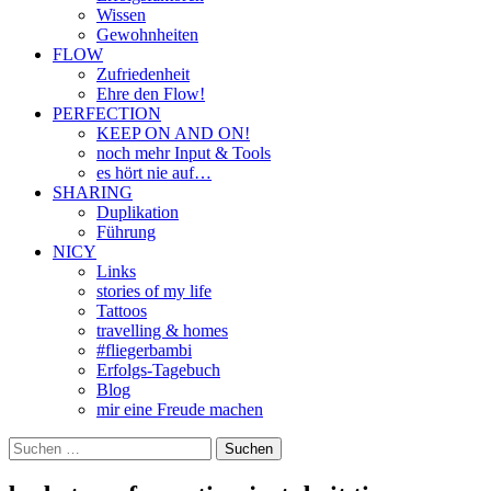
Wissen
Gewohnheiten
FLOW
Zufriedenheit
Ehre den Flow!
PERFECTION
KEEP ON AND ON!
noch mehr Input & Tools
es hört nie auf…
SHARING
Duplikation
Führung
NICY
Links
stories of my life
Tattoos
travelling & homes
#fliegerbambi
Erfolgs-Tagebuch
Blog
mir eine Freude machen
Suchen
nach: