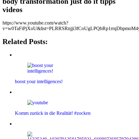
body transformation just do it tipps
videos
https://www.youtube.com/watch?
v=w0TaFiPjXoU&list=PLRRSRnjji3fCoUgLPQbRp1rrqDbpmoM4
Related Posts:
boost your intelligences!
Komm zurück in die Realität! #zocken