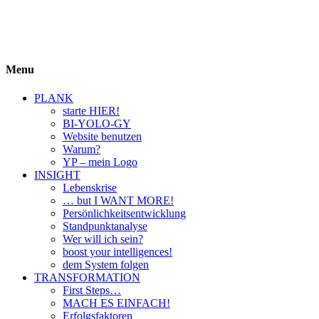
BIYOLOGY
einfach krass und krass einfach
Menu
PLANK
starte HIER!
BI-YOLO-GY
Website benutzen
Warum?
YP – mein Logo
INSIGHT
Lebenskrise
… but I WANT MORE!
Persönlichkeitsentwicklung
Standpunktanalyse
Wer will ich sein?
boost your intelligences!
dem System folgen
TRANSFORMATION
First Steps…
MACH ES EINFACH!
Erfolgsfaktoren