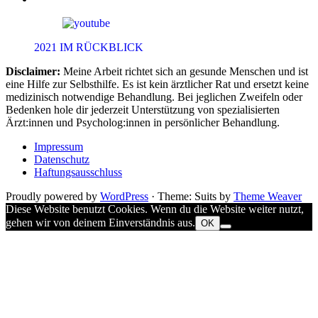
2021 IM RÜCKBLICK
Disclaimer:
Meine Arbeit richtet sich an gesunde Menschen und ist
eine Hilfe zur Selbsthilfe. Es ist kein ärztlicher Rat und ersetzt keine
medizinisch notwendige Behandlung. Bei jeglichen Zweifeln oder
Bedenken hole dir jederzeit Unterstützung von spezialisierten
Ärzt:innen und Psycholog:innen in persönlicher Behandlung.
Impressum
Datenschutz
Haftungsausschluss
Proudly powered by
WordPress
·
Theme: Suits by
Theme Weaver
Diese Website benutzt Cookies. Wenn du die Website weiter nutzt,
gehen wir von deinem Einverständnis aus.
OK