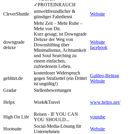
✓PROTEINRAUCH
umweltfreundlicher &
CleverShuttle
Website
günstiger Fahrdienst
Mehr Zeit – Mehr Ruhe –
Mehr von Dir.
Kurz gesagt, ist Downgrade
Deluxe der Weg von
downgrade
Website
Downshifting über
deluxe
facebook
Minimalismus, Achtsamkeit
und Soul Searching zu
einem einfachen,
zufriedenem Leben.
kostenloser Widerspruch
Galileo-Beitrag
geblitzt.de
gegen Strafzettel (ein Drittel
Website
ist ungültig!)
Gradar
Stellenbewertungen
Helpx
Work&Travel
www.helpx.net/
Reisen - IF YOU CAN
High On Life
youtube
YOU SHOULD...
Social-Media-Lösung für
Hootsuite
Website
Unternehmen