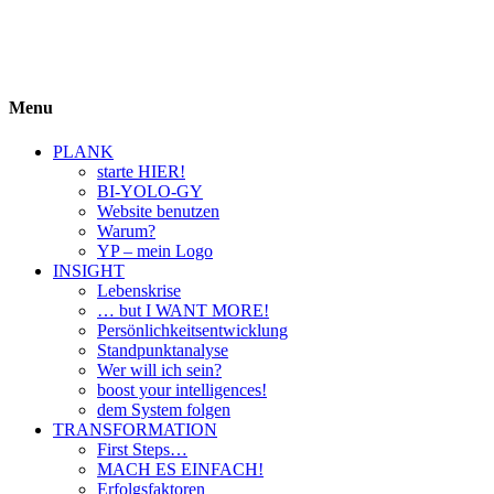
BIYOLOGY
einfach krass und krass einfach
Menu
PLANK
starte HIER!
BI-YOLO-GY
Website benutzen
Warum?
YP – mein Logo
INSIGHT
Lebenskrise
… but I WANT MORE!
Persönlichkeitsentwicklung
Standpunktanalyse
Wer will ich sein?
boost your intelligences!
dem System folgen
TRANSFORMATION
First Steps…
MACH ES EINFACH!
Erfolgsfaktoren