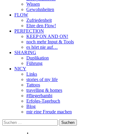
Wissen
Gewohnheiten
FLOW
Zufriedenheit
Ehre den Flow!
PERFECTION
KEEP ON AND ON!
noch mehr Input & Tools
es hört nie auf…
SHARING
Duplikation
Führung
NICY
Links
stories of my life
Tattoos
travelling & homes
#fliegerbambi
Erfolgs-Tagebuch
Blog
mir eine Freude machen
Suchen
nach: