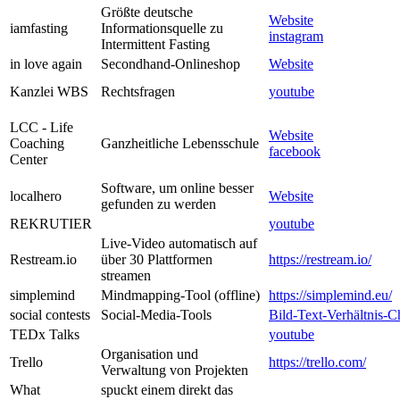
Größte deutsche
Website
iamfasting
Informationsquelle zu
instagram
Intermittent Fasting
in love again
Secondhand-Onlineshop
Website
Kanzlei WBS
Rechtsfragen
youtube
LCC - Life
Website
Coaching
Ganzheitliche Lebensschule
facebook
Center
Software, um online besser
localhero
Website
gefunden zu werden
REKRUTIER
youtube
Live-Video automatisch auf
Restream.io
über 30 Plattformen
https://restream.io/
streamen
simplemind
Mindmapping-Tool (offline)
https://simplemind.eu/
social contests
Social-Media-Tools
Bild-Text-Verhältnis-
TEDx Talks
youtube
Organisation und
Trello
https://trello.com/
Verwaltung von Projekten
What
spuckt einem direkt das